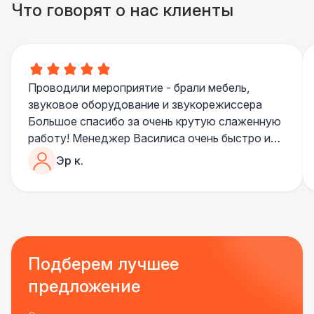
Что говорят о нас клиенты
Проводили мероприятие - брали мебель,
звуковое оборудование и звукорежиссера
Большое спасибо за очень крутую слаженную
работу! Менеджер Василиса очень быстро и
качественно обрабатывала все запросы,
Эр к.
пошла навстречу во многих моментах
Отдельное спасибо звукорежиссеру
Александру, все тревоги сгладились
благодаря его работе и человечности :)
Все приехало вовремя, в хорошем состоянии.
Ребята сами все поставили, посоветовали как
Подберем лучшее
лучше расположить и аккуратно сложили
предложение
провода так, что их почти не было видно!
Однозначно будем работать с этим