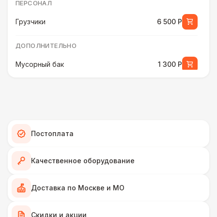
ПЕРСОНАЛ
Грузчики
6 500 Р
ДОПОЛНИТЕЛЬНО
Мусорный бак
1 300 Р
ЭЛЕКТРИЧЕСТВО
Удлинитель-пилот (16 Ампер)
330 Р
Постоплата
Дистрибьютор питания (63 Ампера)
4 500 Р
Качественное оборудование
Генератор — 50 кВт
43 000 Р
Доставка по Москве и МО
Генератор — 4 кВт
8 500 Р
Скидки и акции