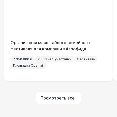
Кабельный трап
290 Р
ДОПОЛНИТЕЛЬНО
Урна
550 Р
Указатель А3
1 100 Р
Организация масштабного семейного
фестиваля для компании «Агрофид»
Столбики ограждения (1м)
1 100 Р
7 350 000 ₽
2 300 чел. участники
Фестиваль
Площадка Open air
ЭЛЕКТРИЧЕСТВО
Капы
290 Р
Посмотреть всё