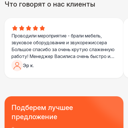
Что говорят о нас клиенты
Проводили мероприятие - брали мебель,
звуковое оборудование и звукорежиссера
Большое спасибо за очень крутую слаженную
работу! Менеджер Василиса очень быстро и
качественно обрабатывала все запросы,
Эр к.
пошла навстречу во многих моментах
Отдельное спасибо звукорежиссеру
Александру, все тревоги сгладились
благодаря его работе и человечности :)
Все приехало вовремя, в хорошем состоянии.
Ребята сами все поставили, посоветовали как
Подберем лучшее
лучше расположить и аккуратно сложили
предложение
провода так, что их почти не было видно!
Однозначно будем работать с этим