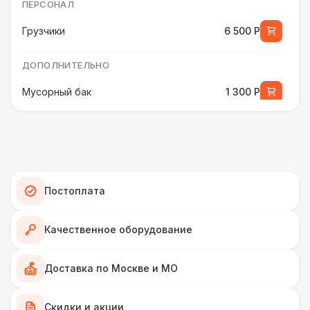
ПЕРСОНАЛ
Грузчики
6 500 Р
ДОПОЛНИТЕЛЬНО
Мусорный бак
1 300 Р
ЭЛЕКТРИЧЕСТВО
Удлинитель-пилот (16 Ампер)
330 Р
Постоплата
Дистрибьютор питания (63 Ампера)
4 500 Р
Качественное оборудование
Генератор — 50 кВт
43 000 Р
Доставка по Москве и МО
Генератор — 4 кВт
8 500 Р
Скидки и акции