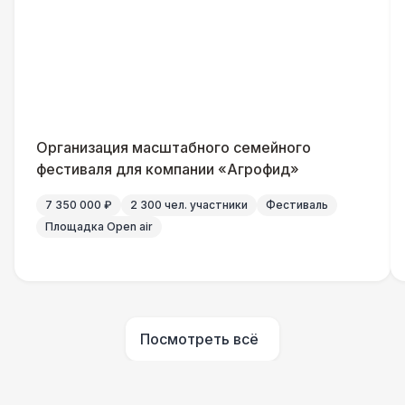
Кабельный трап
290 Р
ДОПОЛНИТЕЛЬНО
Урна
550 Р
Указатель А3
1 100 Р
Организация масштабного семейного
фестиваля для компании «Агрофид»
Столбики ограждения (1м)
1 100 Р
7 350 000 ₽
2 300 чел. участники
Фестиваль
Площадка Open air
ЭЛЕКТРИЧЕСТВО
Капы
290 Р
Посмотреть всё