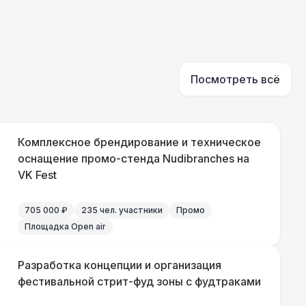
81 Р
В корзину
290 Р
В корзину
Посмотреть всё
550 Р
В корзину
Комплексное брендирование и техническое
оснащение промо-стенда Nudibranches на
VK Fest
 100 Р
В корзину
705 000 ₽
235 чел. участники
Промо
 100 Р
В корзину
Площадка Open air
Разработка концепции и организация
фестивальной стрит-фуд зоны с фудтраками
290 Р
В корзину