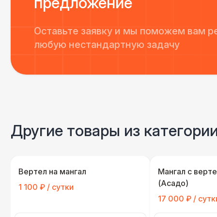
предложение
Оставьте заявку и мы поможем вам р
любую нестандартную задачу
Другие товары из категори
Вертел на мангал
Мангал с верт
(Асадо)
1 100 ₽ / сутки
17 000 ₽ / сутк