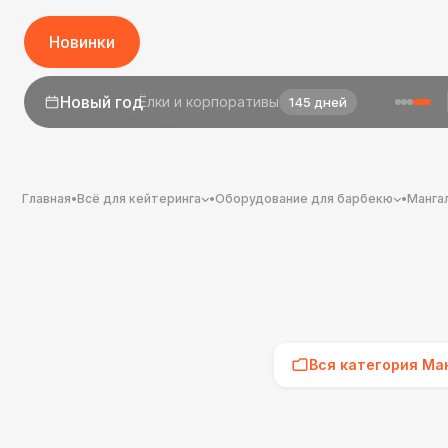
Новинки
1 сентября
День знаний
23 дня
Главная
•
Всё для кейтеринга
•
Оборудование для барбекю
•
Манга
Вся категория Ма