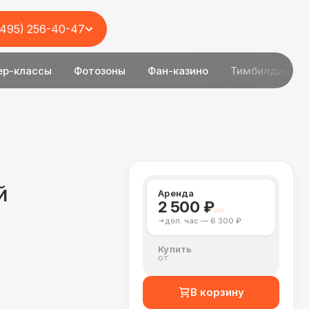
(495) 256-40-47
ер-классы
Фотозоны
Фан-казино
Тимбилдинг
й
Аренда
2 500 ₽
доп. час — 6 300 ₽
Купить
от
В корзину