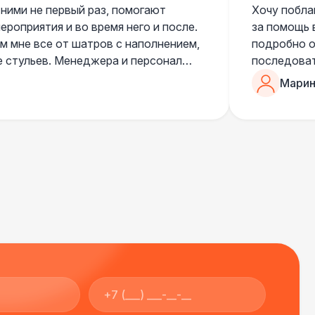
 ними не первый раз, помогают
Хочу побла
роприятия и во время него и после.
за помощь 
 мне все от шатров с наполнением,
подробно о
е стульев. Менеджера и персонал
последоват
егда подскажут что лучше взять и
Романом, о
Марин
ь люблю работать именно с ними,
«Рука с ша
нию
звонке в к
шампанског
приветливы