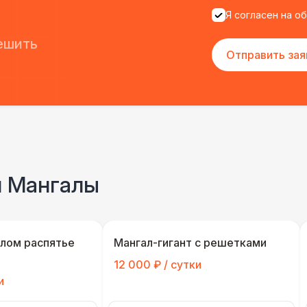
Я согласен на о
ешить
Отправить зая
и Мангалы
елом распятье
Мангал-гигант с решетками
12 000 ₽ / сутки
и