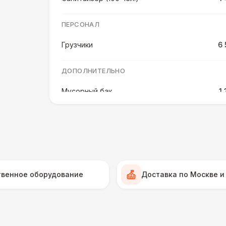
ПЕРСОНАЛ
Грузчики
6 
ДОПОЛНИТЕЛЬНО
Мусорный бак
1
ЭЛЕКТРИЧЕСТВО
Удлинитель-пилот (16 Ампер)
Дистрибьютор питания (63 Ампера)
4 
твенное оборудование
Доставка по Москве и
Генератор — 50 кВт
43 