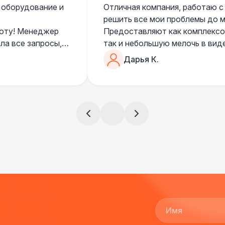
 оборудование и
Отличная компания, работаю с
решить все мои проблемы до ме
боту! Менеджер
Предоставляют как комплексом
ла все запросы,
так и небольшую мелочь в вид
очень понимающий, честный вс
Дарья К.
все тревоги
чем дополнить праздник. Очен
)
всегда все четко и по расписа
ята сами все
и аккуратно
!
ще раз :)