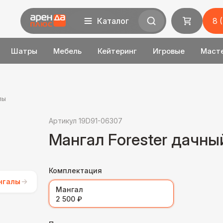
Каталог
8 
Шатры
Мебель
Кейтеринг
Игровые
Маст
лы
Артикул 19D91-06307
Мангал Forester дачны
Комплектация
нгалы
Мангал
2 500 ₽