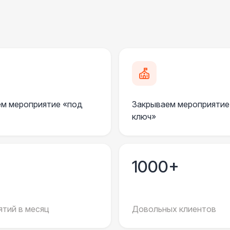
Генератор — 4 кВт
8 
Генератор — 30 кВт
35 
Генератор — 20 кВт
26 
ПЕРСОНАЛ
м мероприятие «под
Закрываем мероприятие
Тех. спец.
4 
ключ»
Повар
8 
1000+
Официант
7 
Клининг
6 
тий в месяц
Довольных клиентов