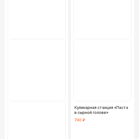
Цветные столы с тканью
5 500 Р
Фуршетная линия WHITE & BLACK
17 000 Р
Фуршетная линия Black
17 000 Р
Фуршетная линия Premium wood
27 000 Р
Кулинарная станция «Паста
в сырной голове»
740 ₽