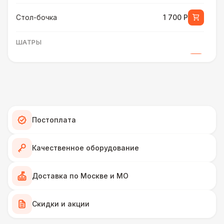
Стол-бочка
1 700 Р
ШАТРЫ
Шатер быстровозводимый
6 000 Р
Прилавок
6 500 Р
Палатка 2,5 х 2,5 м
6 500 Р
Постоплата
Шатер Пагода
11 000 Р
Качественное оборудование
Домик «Ярмарочный» 3 х 2 м
27 000 Р
Доставка по Москве и МО
Шатер Павильон
Скидки и акции
43 000 Р