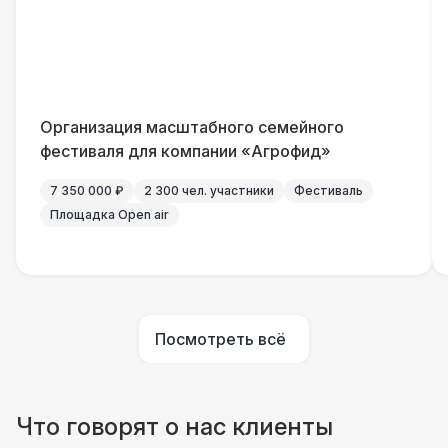
Повар
8 500 Р
Шеф повар
12 500 Р
Организация масштабного семейного
Повар для МК
15 000 Р
фестиваля для компании «Агрофид»
7 350 000 ₽
2 300 чел. участники
Фестиваль
Грузчики
6 500 Р
Площадка Open air
Клининг
6 500 Р
Аниматор
10 000 Р
Посмотреть всё
Бармен
8 000 Р
Что говорят о нас клиенты
Менеджер проекта
13 000 Р