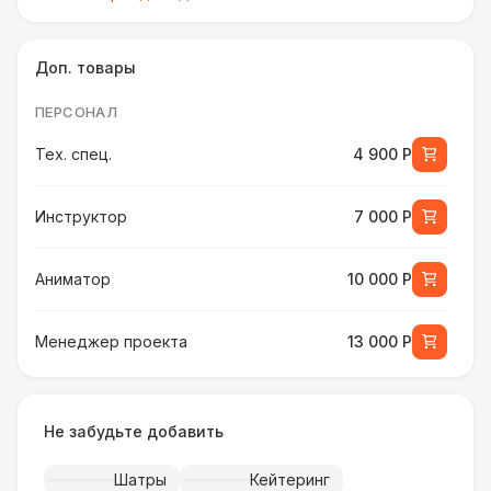
Доп. товары
ПЕРСОНАЛ
Тех. спец.
4 900 Р
Инструктор
7 000 Р
Аниматор
10 000 Р
Менеджер проекта
13 000 Р
БАРЬЕР БЕЗОПАСНОСТИ
Не забудьте добавить
Серебряный (1,7 х 0,8 х 0,6)
490 Р
Шатры
Кейтеринг