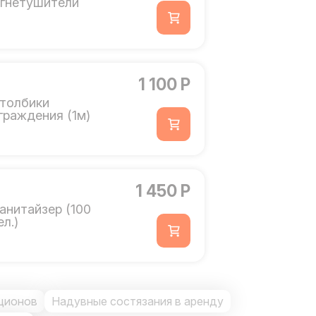
гнетушители
1 100 Р
толбики
граждения (1м)
1 450 Р
анитайзер (100
ел.)
ционов
Надувные состязания в аренду