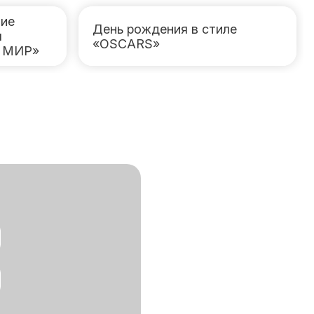
ие
День рождения в стиле
я
«OSCARS»
Р МИР»