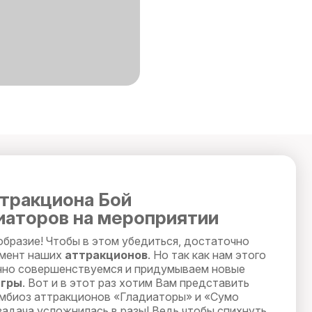
тракциона Бой
аторов на мероприятии
бразие! Чтобы в этом убедиться, достаточно
имент наших
аттракционов
. Но так как нам этого
нно совершенствуемся и придумываем новые
игры
. Вот и в этот раз хотим Вам представить
мбиоз аттракционов «Гладиаторы» и «Сумо
задача усложнилась в разы! Ведь чтобы спихнуть