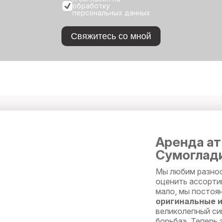
обработку
персональных данных
Свяжитесь со мной
Аренда ат
Сумоглади
Мы любим разноо
оценить ассорт
мало, мы постоя
оригинальные 
великолепный си
борьба». Теперь 