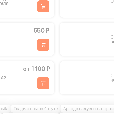
О
теля
550 Р
С
о
от 1 100 Р
С
 А3
ч
рьба
Гладиаторы на батуте
Аренда надувных аттрак