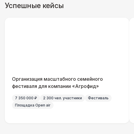
Успешные кейсы
ДОПОЛНИТЕЛЬНО
Урна
550 Р
Огнетушители
1 000 Р
Указатель А3
1 100 Р
Санитайзер (100 чел.)
1 450 Р
Организация масштабного семейного
фестиваля для компании «Агрофид»
7 350 000 ₽
2 300 чел. участники
Фестиваль
Площадка Open air