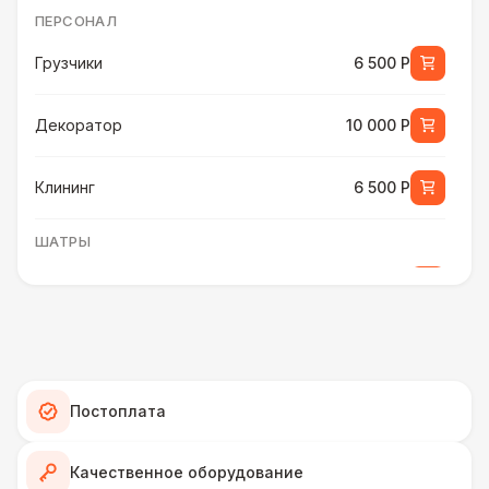
ПЕРСОНАЛ
Грузчики
6 500 Р
Декоратор
10 000 Р
Клининг
6 500 Р
ШАТРЫ
Шатер быстровозводимый
6 000 Р
Прилавок
6 500 Р
Палатка 2,5 х 2,5 м
6 500 Р
Постоплата
Шатер Пагода
11 000 Р
Качественное оборудование