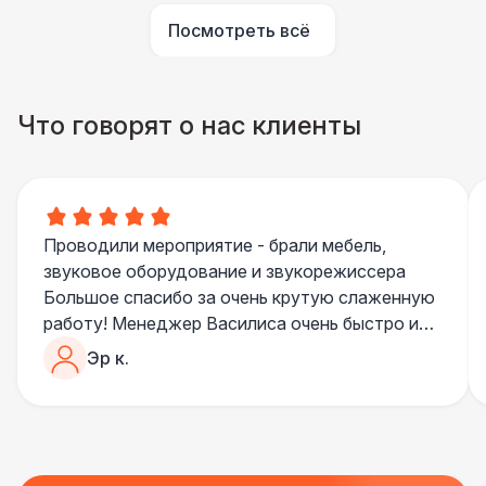
Посмотреть всё
Что говорят о нас клиенты
Проводили мероприятие - брали мебель,
звуковое оборудование и звукорежиссера
Большое спасибо за очень крутую слаженную
работу! Менеджер Василиса очень быстро и
качественно обрабатывала все запросы,
Эр к.
пошла навстречу во многих моментах
Отдельное спасибо звукорежиссеру
Александру, все тревоги сгладились
благодаря его работе и человечности :)
Все приехало вовремя, в хорошем состоянии.