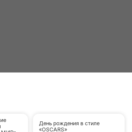
ие
День рождения в стиле
я
«OSCARS»