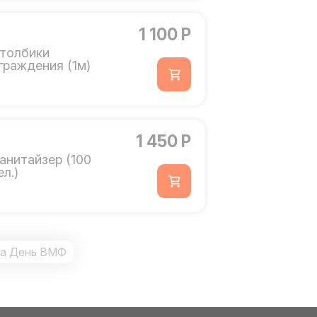
1 100 Р
толбики
граждения (1м)
1 450 Р
анитайзер (100
ел.)
на День ВМФ