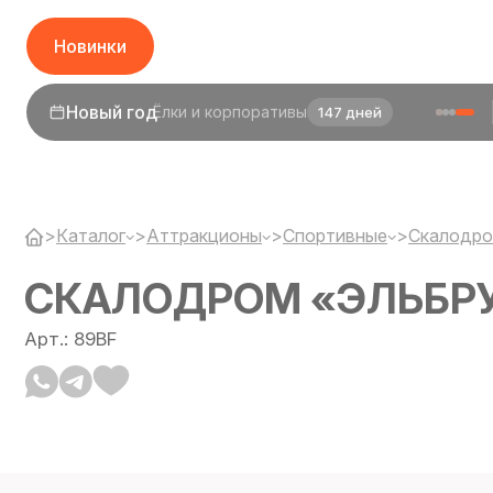
Новинки
1 сентября
День знаний
25 дней
>
Каталог
>
Аттракционы
>
Спортивные
>
Скалодр
СКАЛОДРОМ «ЭЛЬБР
Арт.: 89BF