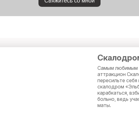
Свяжитесь со мной
Скалодром
Самым любимым р
аттракцион Скал
пересильте себя
скалодром «Эльб
карабкаться, взб
больно, ведь уча
маты.