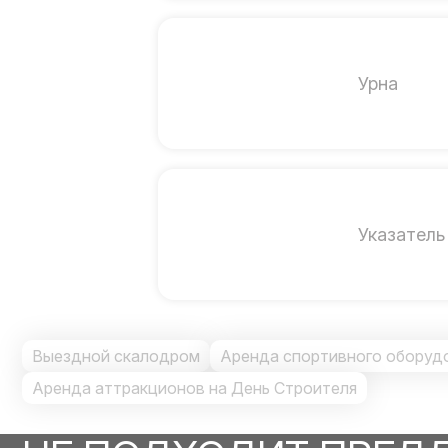
Урна
Указатель
Выездной скалодром
Аренда спортивного оборуд
Аренда аттракционов на День Строителя