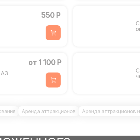
550 Р
С
о
от 1 100 Р
С
 А3
ч
ования
Аренда аттракционов
Аренда аттракционов 