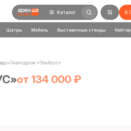
Каталог
8 
Шатры
Мебель
Выставочные стенды
Кейтер
омы
>
Скалодром «Эльбрус»
УС»
от 134 000 ₽