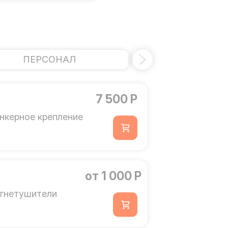
ПЕРСОНАЛ
БАРЬЕР БЕЗОП
7 500 Р
нкерное крепление
от 1 000 Р
гнетушители