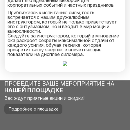
делает его идеальным выбором для
корпоративных событий и частных праздников
Приближаясь к испытанию силы, гость
встречается с нашим дружелюбным
инструктором, который не только приветствует
его с энтузиазмом, но и вводит в мир мощи и
выносливости.
Следуйте за инструктором, который в мгновение
ока раскроет секреты максимальной отдачи от
каждого усилия, обучая технике, которая
превратит вашу энергию в впечатляющие
показатели на дисплее силомера.
После короткого инструктажа пришло время
действовать! Гость испытывает свою силу,
ударяя с размаху, чтобы заслужить аплодисменты
и восхищенные взгляды зрителей, пока цифры на
табло стремительно растут, отмечая новый
рекорд.
ПРОВЕДИТЕ ВАШЕ МЕРОПРИЯТИЕ НА
НАШЕЙ ПЛОЩАДКЕ
Вас ждут приятные акции и скидки!
Подробнее о площадке