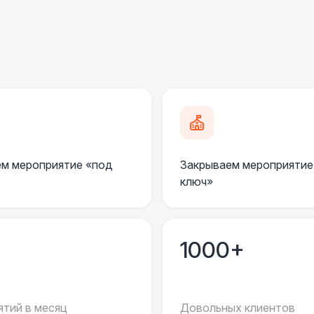
Пандус стандартный
2 
Ступеньки из бруса с ковролином
4 
ПЕРСОНАЛ
Грузчики
6 
м мероприятие «под
Закрываем мероприятие
Клининг
6 
ключ»
Монтажник шатров (смена до 12 часов)
7 
1000+
Шеф монтажник шатров (смена до 10
9 
часов)
Координатор площадки (смена до 6
15 
тий в месяц
Довольных клиентов
часов)