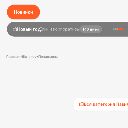
Новинки
1 сентября
День знаний
24 дня
Главная
•
Шатры
•
Павильоны
Вся категория Пави