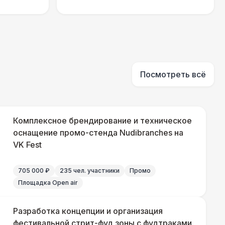
000 Р
В корзину
280 Р
В корзину
Посмотреть всё
700 Р
В корзину
Комплексное брендирование и техническое
оснащение промо-стенда Nudibranches на
750 Р
В корзину
VK Fest
800 Р
В корзину
705 000 ₽
235 чел. участники
Промо
Площадка Open air
800 Р
В корзину
Разработка концепции и организация
фестивальной стрит-фуд зоны с фудтраками