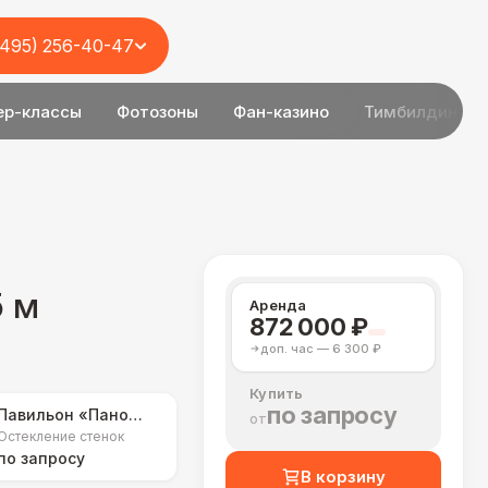
(495) 256-40-47
ер-классы
Фотозоны
Фан-казино
Тимбилдинг
5 м
Аренда
872 000 ₽
доп. час — 6 300 ₽
Купить
по запросу
Павильон «Панорамный»
от
Остекление стенок
по запросу
В корзину