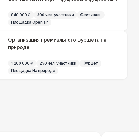
800 Р
В корзину
840 000 ₽
300 чел. участники
Фестиваль
 100 Р
В корзину
Площадка Open air
 100 Р
В корзину
Организация премиального фуршета на
природе
1 200 000 ₽
250 чел. участники
Фуршет
500 Р
В корзину
Площадка На природе
000 Р
В корзину
000 Р
В корзину
0 Р
В корзину