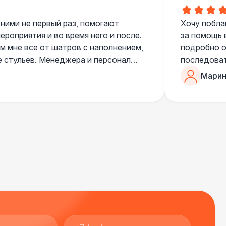
 300 Р
В корзину
 ними не первый раз, помогают
Хочу побла
роприятия и во время него и после.
за помощь 
 мне все от шатров с наполнением,
подробно о
400 Р
В корзину
е стульев. Менеджера и персонал
последоват
егда подскажут что лучше взять и
Романом, о
Марин
ь люблю работать именно с ними,
200 Р
В корзину
«Рука с ша
нию
звонке в к
шампанског
000 Р
В корзину
приветливы
000 Р
В корзину
000 Р
В корзину