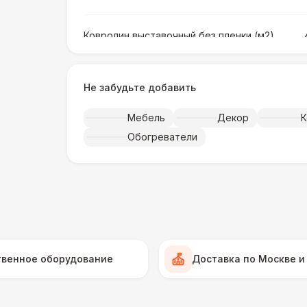
Ковролин выставочный без пленки (м2)
Ковролин выставочный в пленке (м2)
Не забудьте добавить
Мебель
Декор
К
Искусственная трава (м2)
Обогреватели
Фанера «Бакелит» + брус (м2)
Ламинат
Линолеум
твенное оборудование
Доставка по Москве и
Террасная доска (м2)
1