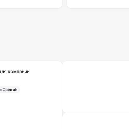
Технический Директор
27 
ОФОРМЛЕНИЕ
Подвесной декор «Флажки» (м2)
Декор в шатрах «Воздушные Шары» (м2)
для компании
Подвесной декор «Искусственные
Растения» (м2)
 Open air
Подвесной декор «Ленты» (м2)
Подвесной декор «Ретро-Гирлянды» (м2)