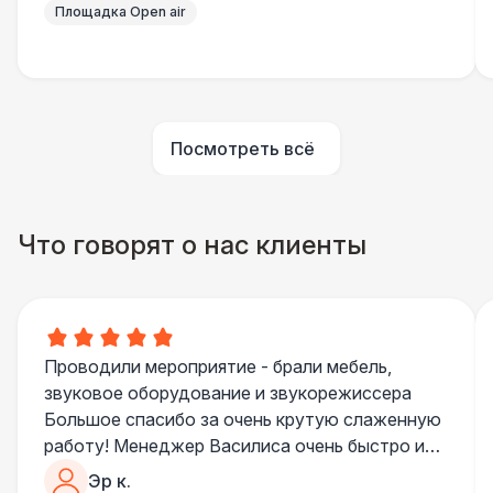
Площадка Open air
Огнетушители
1 000 Р
Урна
550 Р
Посмотреть всё
Столбики ограждения (1м)
1 100 Р
Что говорят о нас клиенты
Указатель А3
1 100 Р
Санитайзер (100 чел.)
1 450 Р
Проводили мероприятие - брали мебель,
ЭЛЕКТРИЧЕСТВО
звуковое оборудование и звукорежиссера
Дистрибьютор питания (63 Ампера)
4 500 Р
Большое спасибо за очень крутую слаженную
работу! Менеджер Василиса очень быстро и
качественно обрабатывала все запросы,
Кабель питания (32 Ампера)
81 Р
Эр к.