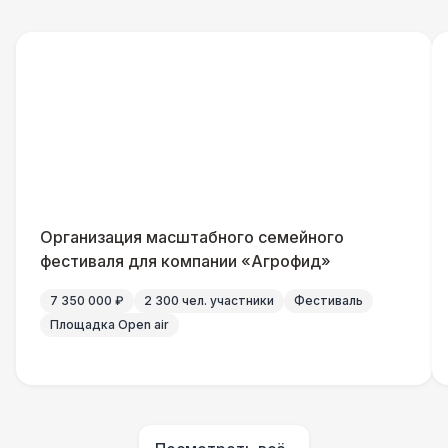
Кабельный трап
290 Р
Генератор — 4 кВт
8 500 Р
ШАТРЫ
Шатер быстровозводимый
6 000 Р
Прилавок
6 500 Р
Организация масштабного семейного
фестиваля для компании «Агрофид»
Палатка 2,5 х 2,5 м
6 500 Р
7 350 000 ₽
2 300 чел. участники
Фестиваль
Площадка Open air
Шатер Пагода
11 000 Р
Домик «Ярмарочный» 3 х 2 м
27 000 Р