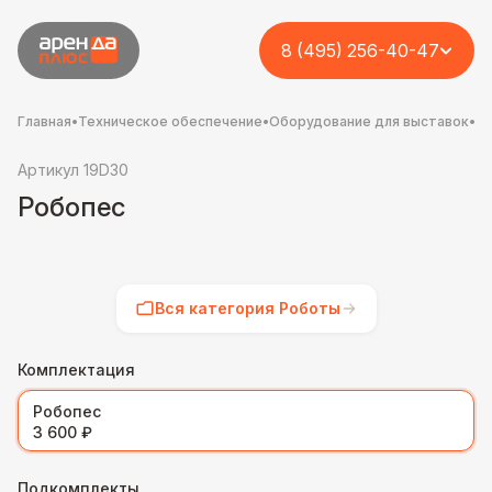
8 (495) 256-40-47
Главная
•
Техническое обеспечение
•
Оборудование для выставок
•
Р
Артикул 19D30
Робопес
Вся категория Роботы
Комплектация
Робопес
3 600 ₽
Подкомплекты