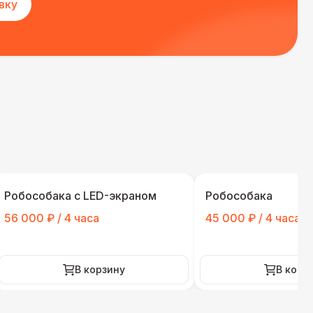
вку
Робособака с LED-экраном
Робособака
56 000 ₽ / 4 часа
45 000 ₽ / 4 часа
В корзину
В корз