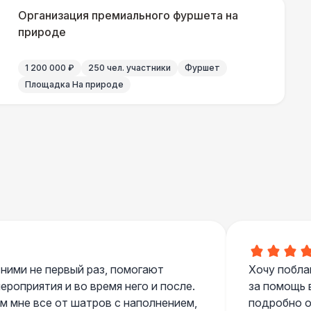
Организация премиального фуршета на
природе
700 Р
В корзину
1 200 000 ₽
250 чел. участники
Фуршет
Площадка На природе
 100 Р
В корзину
400 Р
В корзину
500 Р
В корзину
 ними не первый раз, помогают
Хочу побла
роприятия и во время него и после.
за помощь 
 мне все от шатров с наполнением,
подробно о