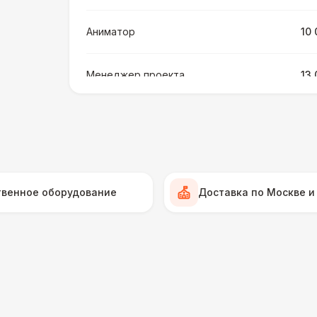
Аниматор
10 
Менеджер проекта
13 
БАРЬЕР БЕЗОПАСНОСТИ
Серебряный (1,7 х 0,8 х 0,6)
ДОПОЛНИТЕЛЬНО
твенное оборудование
Доставка по Москве и
Подставка для огнетушителя
Огнетушители
1
Урна