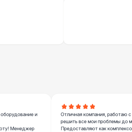
БАРЬЕР БЕЗОПАСНОСТИ
Черный / оранж. (2 х 1 х 0,6)
Стилизованный (2 х 1 х 0,6)
1
Баннер односторонний
2 
Разработка макета для баннера
5 
 оборудование и
Отличная компания, работаю с
решить все мои проблемы до ме
боту! Менеджер
Предоставляют как комплексом