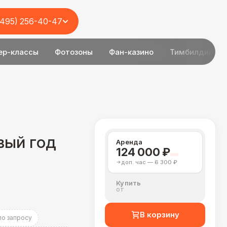
(495) 256-40-47
ер-классы
Фотозоны
Фан-казино
Тимбилдинг
вый год
Аренда
124 000 ₽
доп. час — 6 300 ₽
Купить
от
В корзину
по запросу