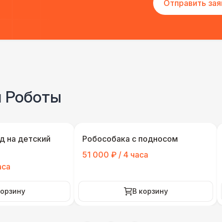
Отправить зая
и Роботы
д на детский
Робособака с подносом
51 000 ₽ / 4 часа
аса
корзину
В корзину