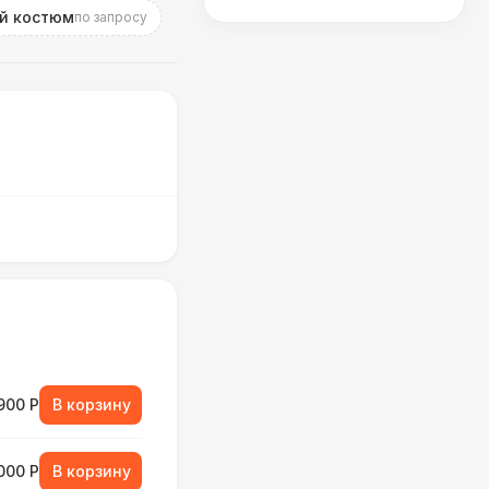
й костюм
по запросу
900 Р
В корзину
000 Р
В корзину