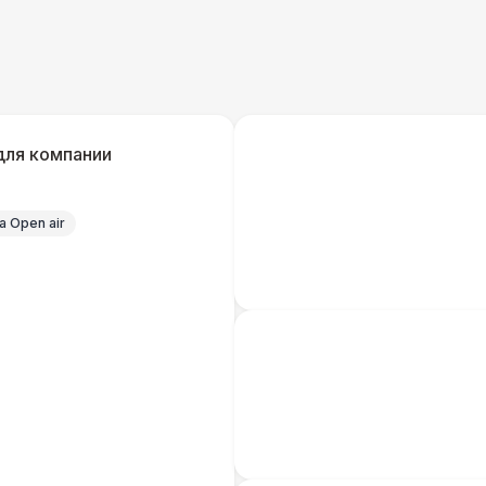
Генератор — 4 кВт
8 
ШАТРЫ
Шатер быстровозводимый
6 
для компании
Прилавок
6 
 Open air
Палатка 2,5 х 2,5 м
6 
Шатер Пагода
11
Домик «Ярмарочный» 3 х 2 м
27 
Шатер Павильон
43 