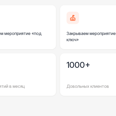
Столбики ограждения (1м)
1
Указатель А3
1
м мероприятие «под
Закрываем мероприятие
Санитайзер (100 чел.)
1
ключ»
ЭЛЕКТРИЧЕСТВО
Дистрибьютор питания (63 Ампера)
4 
1000+
Кабель питания (32 Ампера)
тий в месяц
Довольных клиентов
Удлинитель-пилот (16 Ампер)
Кабельный трап