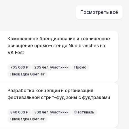
500 Р
В корзину
Посмотреть всё
000 Р
В корзину
Комплексное брендирование и техническое
оснащение промо-стенда Nudibranches на
VK Fest
500 Р
В корзину
705 000 ₽
235 чел. участники
Промо
500 Р
В корзину
Площадка Open air
 000 Р
В корзину
Разработка концепции и организация
фестивальной стрит-фуд зоны с фудтраками
000 Р
В корзину
840 000 ₽
300 чел. участники
Фестиваль
Площадка Open air
000 Р
В корзину