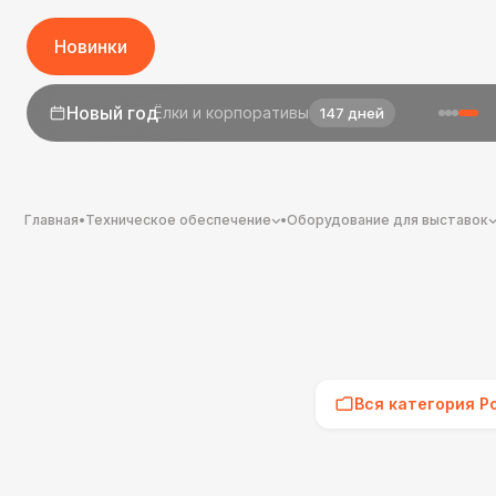
Новинки
Новый год
Ёлки и корпоративы
147 дней
1 сентября
День знаний
25 дней
Главная
•
Техническое обеспечение
•
Оборудование для выставок
Вся категория Р