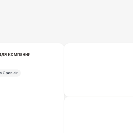
Кабельный трап
Генератор — 4 кВт
8 
ШАТРЫ
Шатер быстровозводимый
6 
для компании
Прилавок
6 
 Open air
Палатка 2,5 х 2,5 м
6 
Шатер Пагода
11
Домик «Ярмарочный» 3 х 2 м
27 