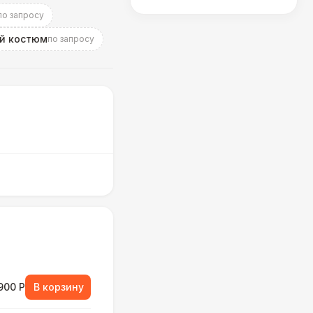
по запросу
й костюм
по запросу
900 Р
В корзину