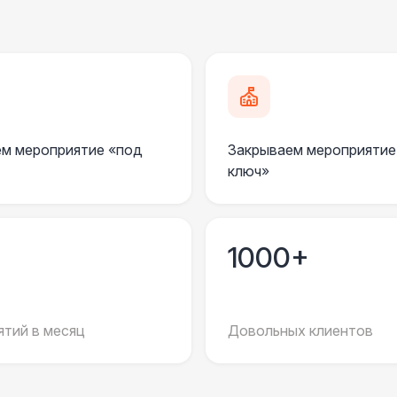
Урна
Столбики ограждения (1м)
1
Указатель А3
1
м мероприятие «под
Закрываем мероприятие
Санитайзер (100 чел.)
1
ключ»
ЭЛЕКТРИЧЕСТВО
Дистрибьютор питания (63 Ампера)
4 
1000+
Кабель питания (32 Ампера)
тий в месяц
Довольных клиентов
Удлинитель-пилот (16 Ампер)