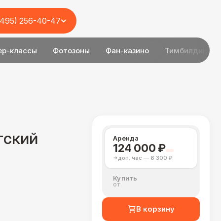
(495) 256-40-47
ер-классы
Фотозоны
Фан-казино
Тимбилдинг
тский
Аренда
124 000 ₽
доп. час — 6 300 ₽
Купить
от
В корзину