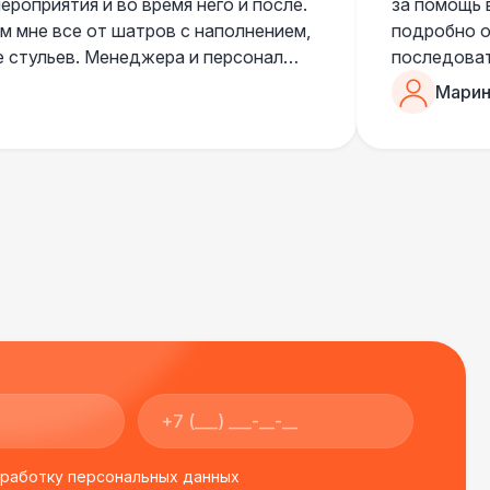
роприятия и во время него и после.
за помощь 
 мне все от шатров с наполнением,
подробно о
е стульев. Менеджера и персонал
последоват
егда подскажут что лучше взять и
Романом, о
Марин
ь люблю работать именно с ними,
«Рука с ша
нию
звонке в к
шампанског
приветливы
бработку персональных данных