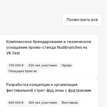
290 Р
В корзину
500 Р
В корзину
Посмотреть всё
000 Р
В корзину
Комплексное брендирование и техническое
оснащение промо-стенда Nudibranches на
VK Fest
500 Р
В корзину
705 000 ₽
235 чел. участники
Промо
500 Р
В корзину
Площадка Open air
 000 Р
В корзину
Разработка концепции и организация
фестивальной стрит-фуд зоны с фудтраками
000 Р
В корзину
840 000 ₽
300 чел. участники
Фестиваль