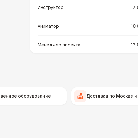
Инструктор
7 
Аниматор
10 
Менеджер проекта
13 
БАРЬЕР БЕЗОПАСНОСТИ
Серебряный (1,7 х 0,8 х 0,6)
ДОПОЛНИТЕЛЬНО
твенное оборудование
Доставка по Москве и
Подставка для огнетушителя
Огнетушители
1