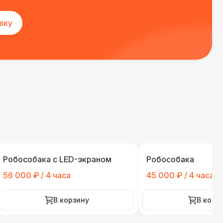
вку
Робособака с LED-экраном
Робособака
56 000 ₽ / 4 часа
45 000 ₽ / 4 часа
В корзину
В корз