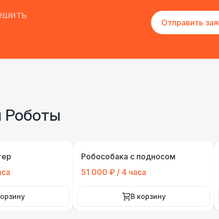
ешить
Отправить зая
и Роботы
тер
Робособака с подносом
аса
51 000 ₽ / 4 часа
корзину
В корзину