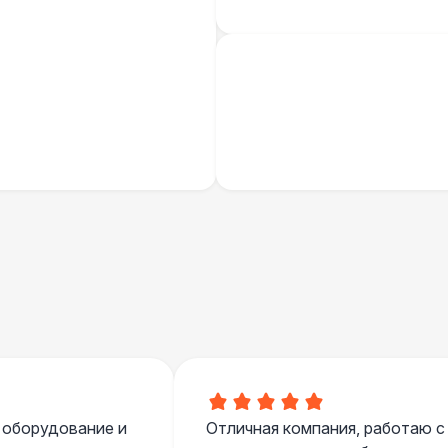
Шатер Павильон
43 
БАРЬЕР БЕЗОПАСНОСТИ
Черный / оранж. (2 х 1 х 0,6)
Стилизованный (2 х 1 х 0,6)
1
Баннер односторонний
2 
Разработка макета для баннера
5 
 оборудование и
Отличная компания, работаю с