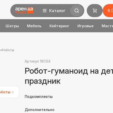
Каталог
8 
Шатры
Мебель
Кейтеринг
Игровые
Маст
•
Роботы
Артикул 19C04
Робот-гуманоид на де
праздник
оботы
Подкомплекты
Дополнительно