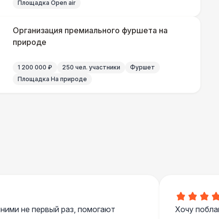
Площадка Open air
000 Р
В корзину
Организация премиального фуршета на
природе
700 Р
В корзину
1 200 000 ₽
250 чел. участники
Фуршет
Площадка На природе
 100 Р
В корзину
400 Р
В корзину
500 Р
В корзину
 ними не первый раз, помогают
Хочу побла