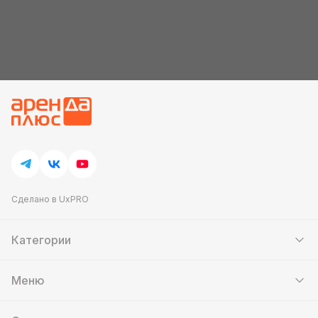
Сделано в UxPRO
Категории
Шатры
Мебель
Меню
Кейтеринг
Банкетный зал
Аттракционы
Контакты
Фотозоны