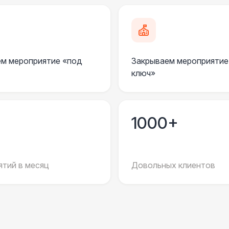
Анкерное крепление
7 
Подставка для огнетушителя
м мероприятие «под
Закрываем мероприятие
ключ»
Огнетушители
1
Урна
1000+
Столбики ограждения (1м)
1
тий в месяц
Довольных клиентов
Указатель А3
1
Санитайзер (100 чел.)
1