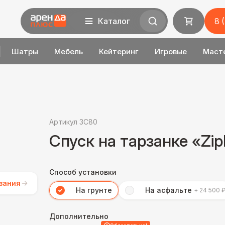
Каталог
8 
Шатры
Мебель
Кейтеринг
Игровые
Маст
Артикул 3C80
Спуск на тарзанке «Zip
Способ установки
зания
На грунте
На асфальте
+ 24 500 
Дополнительно