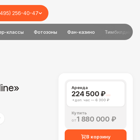
(495) 256-40-47
ер-классы
Фотозоны
Фан-казино
Тимбилдинг
line»
Аренда
224 500 ₽
доп. час — 6 300 ₽
Купить
1 880 000 ₽
₽
от
В корзину