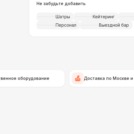
Не забудьте добавить
Музыкальное сопровождение
15 
Шатры
Кейтеринг
ПЕРСОНАЛ
Персонал
Выездной бар
Тех. спец.
4 
Инструктор
7 
Аниматор
10 
твенное оборудование
Доставка по Москве и
Менеджер проекта
13 
БАРЬЕР БЕЗОПАСНОСТИ
Серебряный (1,7 х 0,8 х 0,6)
ДОПОЛНИТЕЛЬНО