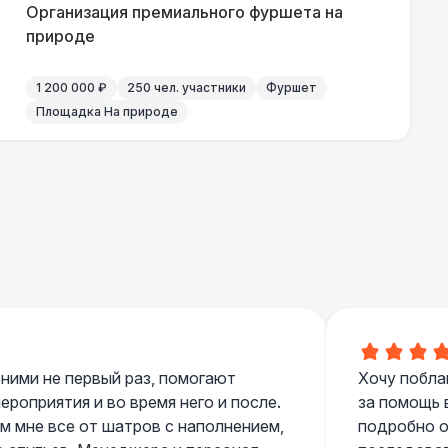
Организация премиального фуршета на
природе
500 Р
В корзину
1 200 000 ₽
250 чел. участники
Фуршет
Площадка На природе
 000 Р
В корзину
000 Р
В корзину
000 Р
В корзину
700 Р
В корзину
 ними не первый раз, помогают
Хочу побла
 100 Р
В корзину
роприятия и во время него и после.
за помощь 
 мне все от шатров с наполнением,
подробно о