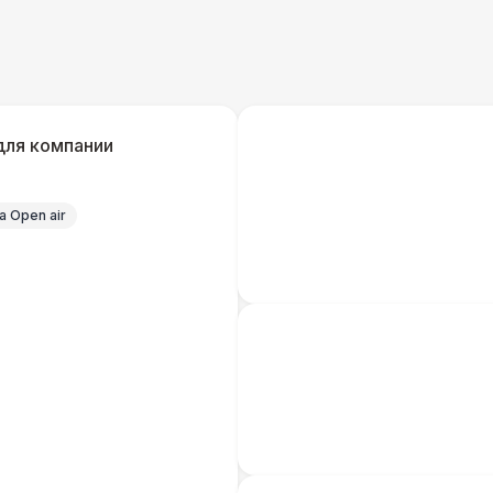
ЭЛЕКТРИЧЕСТВО
Дистрибьютор питания (63 Ампера)
4 
Кабель питания (32 Ампера)
для компании
Удлинитель-пилот (16 Ампер)
 Open air
Кабельный трап
Генератор — 4 кВт
8 
ШАТРЫ
Шатер быстровозводимый
6 
Прилавок
6 