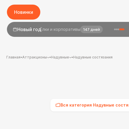
Новинки
1 сентября
День знаний
25 дней
Главная
•
Аттракционы
•
Надувные
•
Надувные состязания
Вся категория Надувные состя