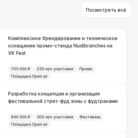
Посмотреть всё
500 Р
В корзину
81 Р
В корзину
Комплексное брендирование и техническое
оснащение промо-стенда Nudibranches на
330 Р
VK Fest
В корзину
705 000 ₽
235 чел. участники
Промо
290 Р
В корзину
Площадка Open air
500 Р
В корзину
Разработка концепции и организация
фестивальной стрит-фуд зоны с фудтраками
840 000 ₽
300 чел. участники
Фестиваль
000 Р
В корзину
Площадка Open air
500 Р
В корзину