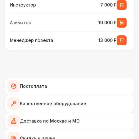
Инструктор
7 000 Р
Аниматор
10 000 Р
Менеджер проекта
13 000 Р
БАРЬЕР БЕЗОПАСНОСТИ
Серебряный (1,7 х 0,8 х 0,6)
490 Р
ДОПОЛНИТЕЛЬНО
Постоплата
Подставка для огнетушителя
270 Р
Качественное оборудование
Огнетушители
1 000 Р
Доставка по Москве и МО
Урна
550 Р
Скидки и акции