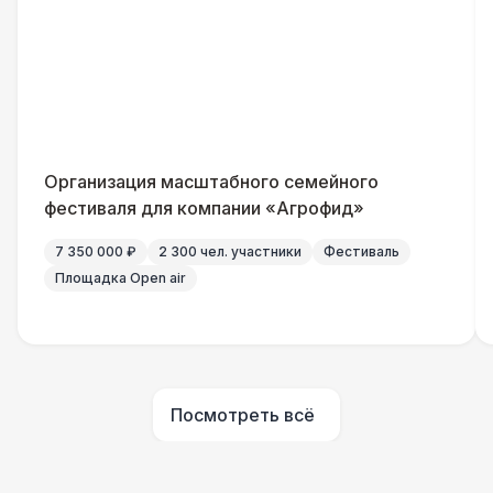
Генератор — 4 кВт
8 500 Р
ШАТРЫ
Шатер быстровозводимый
6 000 Р
Прилавок
6 500 Р
Организация масштабного семейного
фестиваля для компании «Агрофид»
Палатка 2,5 х 2,5 м
6 500 Р
7 350 000 ₽
2 300 чел. участники
Фестиваль
Площадка Open air
Шатер Пагода
11 000 Р
Домик «Ярмарочный» 3 х 2 м
27 000 Р
Посмотреть всё
Шатер Павильон
43 000 Р
БАРЬЕР БЕЗОПАСНОСТИ