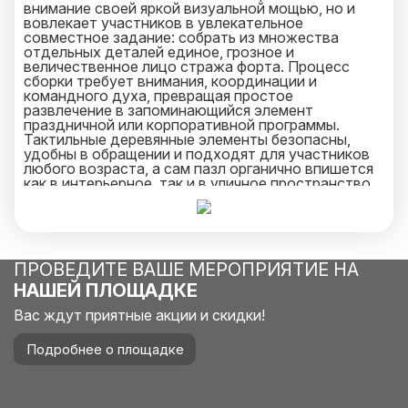
внимание своей яркой визуальной мощью, но и
вовлекает участников в увлекательное
совместное задание: собрать из множества
отдельных деталей единое, грозное и
величественное лицо стража форта. Процесс
сборки требует внимания, координации и
командного духа, превращая простое
развлечение в запоминающийся элемент
праздничной или корпоративной программы.
Тактильные деревянные элементы безопасны,
удобны в обращении и подходят для участников
любого возраста, а сам пазл органично впишется
как в интерьерное, так и в уличное пространство.
Арендуйте пазл «Форт Боярд» и подарите своей
аудитории не просто игру, а настоящий кусочек
атмосферы приключений, тайн и командного
триумфа.
ПРОВЕДИТЕ ВАШЕ МЕРОПРИЯТИЕ НА
НАШЕЙ ПЛОЩАДКЕ
Вас ждут приятные акции и скидки!
Подробнее о площадке