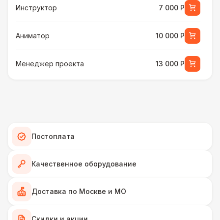
Инструктор
7 000 Р
Аниматор
10 000 Р
Менеджер проекта
13 000 Р
БАРЬЕР БЕЗОПАСНОСТИ
Серебряный (1,7 х 0,8 х 0,6)
490 Р
ДОПОЛНИТЕЛЬНО
Постоплата
Подставка для огнетушителя
270 Р
Качественное оборудование
Огнетушители
1 000 Р
Доставка по Москве и МО
Урна
550 Р
Скидки и акции