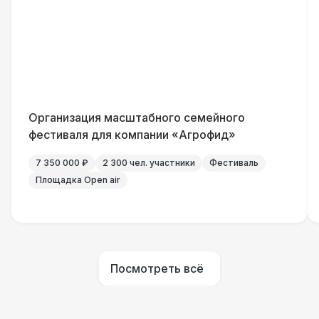
Генератор — 4 кВт
8 500 Р
ШАТРЫ
Шатер быстровозводимый
6 000 Р
Прилавок
6 500 Р
Организация масштабного семейного
фестиваля для компании «Агрофид»
Палатка 2,5 х 2,5 м
6 500 Р
7 350 000 ₽
2 300 чел. участники
Фестиваль
Площадка Open air
Шатер Пагода
11 000 Р
Домик «Ярмарочный» 3 х 2 м
27 000 Р
Посмотреть всё
Шатер Павильон
43 000 Р
БАРЬЕР БЕЗОПАСНОСТИ