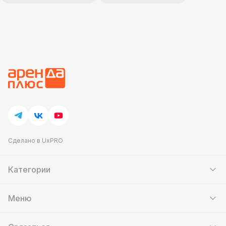
Сделано в UxPRO
Категории
Шатры
Мебель
Меню
Кейтеринг
Банкетный зал
Выставочные стенды
Контакты
Аттракционы