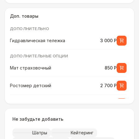
Доп. товары
ДОПОЛНИТЕЛЬНО
Гидравлическая тележка
3 000 Р
ДОПОЛНИТЕЛЬНЫЕ ОПЦИИ
Мат страховочный
850 Р
Ростомер детский
2 700 Р
Ростомер универсальный
3 800 Р
Не забудьте добавить
Музыкальное сопровождение
15 000 Р
Шатры
Кейтеринг
ПЕРСОНАЛ