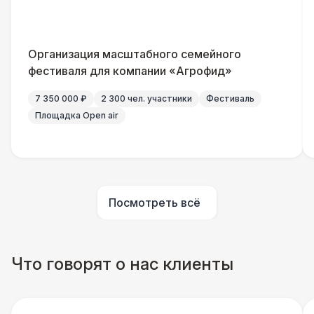
Удлинитель-пилот (16 Ампер)
330 Р
Организация масштабного семейного
Кабельный трап
290 Р
фестиваля для компании «Агрофид»
Генератор — 4 кВт
8 500 Р
7 350 000 ₽
2 300 чел. участники
Фестиваль
Площадка Open air
ШАТРЫ
Шатер быстровозводимый
6 000 Р
Прилавок
6 500 Р
Посмотреть всё
Палатка 2,5 х 2,5 м
6 500 Р
Что говорят о нас клиенты
Шатер Пагода
11 000 Р