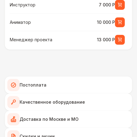
Инструктор
7 000 Р
Аниматор
10 000 Р
Менеджер проекта
13 000 Р
БАРЬЕР БЕЗОПАСНОСТИ
Серебряный (1,7 х 0,8 х 0,6)
490 Р
ДОПОЛНИТЕЛЬНО
Постоплата
Подставка для огнетушителя
270 Р
Качественное оборудование
Огнетушители
1 000 Р
Доставка по Москве и МО
Урна
550 Р
Скидки и акции