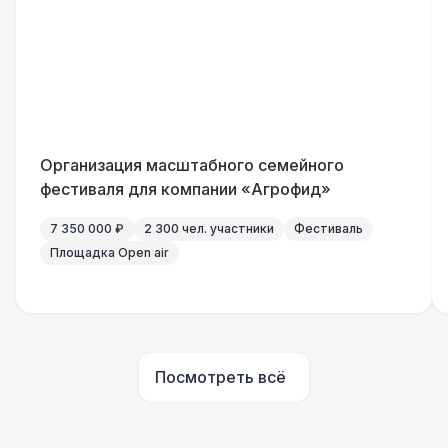
Генератор — 4 кВт
8 500 Р
ШАТРЫ
Шатер быстровозводимый
6 000 Р
Прилавок
6 500 Р
Организация масштабного семейного
фестиваля для компании «Агрофид»
Палатка 2,5 х 2,5 м
6 500 Р
7 350 000 ₽
2 300 чел. участники
Фестиваль
Площадка Open air
Шатер Пагода
11 000 Р
Домик «Ярмарочный» 3 х 2 м
27 000 Р
Посмотреть всё
Шатер Павильон
43 000 Р
БАРЬЕР БЕЗОПАСНОСТИ