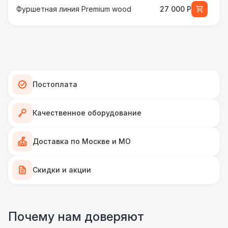
Фуршетная линия Premium wood
27 000 Р
МЕБЕЛЬ
Стул Гунде белый
130 Р
Стул Гунде черный
130 Р
Постоплата
Стол банкетный
430 Р
Качественное оборудование
Стол Tesla
480 Р
Доставка по Москве и МО
ПЕРСОНАЛ
Скидки и акции
Грузчики
6 500 Р
Почему нам доверяют
Декоратор
10 000 Р