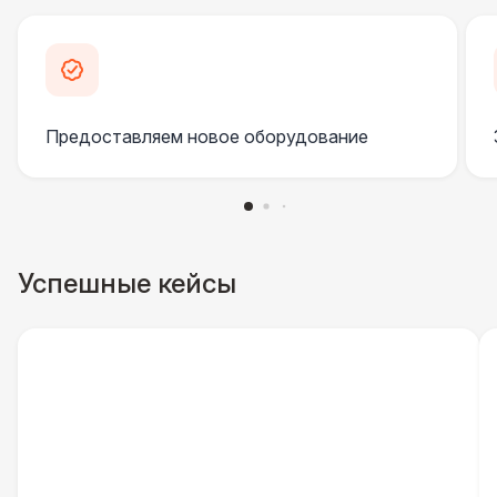
Клининг
6 500 Р
Официант
7 500 Р
Предоставляем новое оборудование
Фотограф
11 000 Р
ДОПОЛНИТЕЛЬНО
Пепельница напольная
550 Р
Успешные кейсы
Урна
550 Р
Столбики ограждения (1м)
1 100 Р
Указатель А3
1 100 Р