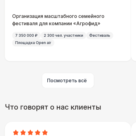
Санитайзер (100 чел.)
1 450 Р
Организация масштабного семейного
ШАТРЫ
фестиваля для компании «Агрофид»
Шатер быстровозводимый
6 000 Р
7 350 000 ₽
2 300 чел. участники
Фестиваль
Площадка Open air
Прилавок
6 500 Р
Палатка 2,5 х 2,5 м
6 500 Р
Посмотреть всё
Шатер Пагода
11 000 Р
Домик «Ярмарочный» 3 х 2 м
27 000 Р
Что говорят о нас клиенты
Шатер Павильон
43 000 Р