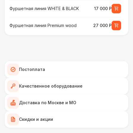
Фуршетная линия WHITE & BLACK
17 000 Р
Фуршетная линия Premium wood
27 000 Р
МЕБЕЛЬ
Стул Гунде белый
130 Р
Стул Гунде черный
130 Р
Постоплата
Стол банкетный
430 Р
Качественное оборудование
Стол Tesla
480 Р
Доставка по Москве и МО
ПЕРСОНАЛ
Скидки и акции
Грузчики
6 500 Р