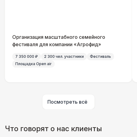
Указатель А3
1 100 Р
Санитайзер (100 чел.)
1 450 Р
Организация масштабного семейного
ШАТРЫ
фестиваля для компании «Агрофид»
Шатер быстровозводимый
6 000 Р
7 350 000 ₽
2 300 чел. участники
Фестиваль
Площадка Open air
Прилавок
6 500 Р
Палатка 2,5 х 2,5 м
6 500 Р
Посмотреть всё
Шатер Пагода
11 000 Р
Домик «Ярмарочный» 3 х 2 м
27 000 Р
Что говорят о нас клиенты