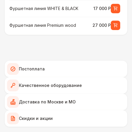
Фуршетная линия WHITE & BLACK
17 000 Р
Фуршетная линия Premium wood
27 000 Р
МЕБЕЛЬ
Стул Гунде белый
130 Р
Стул Гунде черный
130 Р
Постоплата
Стол банкетный
430 Р
Качественное оборудование
Стол Tesla
480 Р
Доставка по Москве и МО
ПЕРСОНАЛ
Скидки и акции
Грузчики
6 500 Р