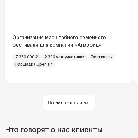
Указатель А3
1 100 Р
Санитайзер (100 чел.)
1 450 Р
Организация масштабного семейного
ШАТРЫ
фестиваля для компании «Агрофид»
Шатер быстровозводимый
6 000 Р
7 350 000 ₽
2 300 чел. участники
Фестиваль
Площадка Open air
Прилавок
6 500 Р
Палатка 2,5 х 2,5 м
6 500 Р
Посмотреть всё
Шатер Пагода
11 000 Р
Домик «Ярмарочный» 3 х 2 м
27 000 Р
Что говорят о нас клиенты