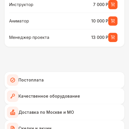
Инструктор
7 000 Р
Аниматор
10 000 Р
Менеджер проекта
13 000 Р
БАРЬЕР БЕЗОПАСНОСТИ
Серебряный (1,7 х 0,8 х 0,6)
490 Р
ДОПОЛНИТЕЛЬНО
Постоплата
Подставка для огнетушителя
270 Р
Качественное оборудование
Огнетушители
1 000 Р
Доставка по Москве и МО
Урна
550 Р
Скидки и акции