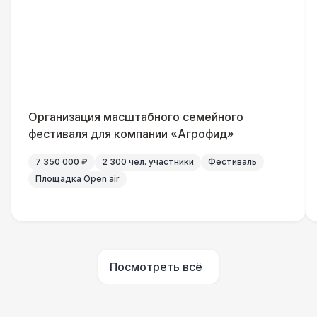
Генератор — 4 кВт
8 500 Р
ШАТРЫ
Шатер быстровозводимый
6 000 Р
Прилавок
6 500 Р
Организация масштабного семейного
фестиваля для компании «Агрофид»
Палатка 2,5 х 2,5 м
6 500 Р
7 350 000 ₽
2 300 чел. участники
Фестиваль
Площадка Open air
Шатер Пагода
11 000 Р
Домик «Ярмарочный» 3 х 2 м
27 000 Р
Посмотреть всё
Шатер Павильон
43 000 Р
БАРЬЕР БЕЗОПАСНОСТИ