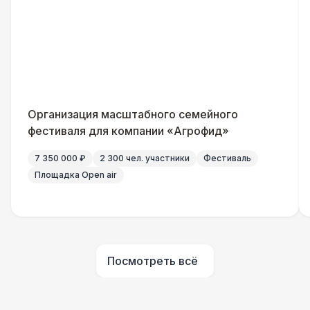
Генератор — 4 кВт
8 500 Р
ШАТРЫ
Шатер быстровозводимый
6 000 Р
Прилавок
6 500 Р
Организация масштабного семейного
фестиваля для компании «Агрофид»
Палатка 2,5 х 2,5 м
6 500 Р
7 350 000 ₽
2 300 чел. участники
Фестиваль
Площадка Open air
Шатер Пагода
11 000 Р
Домик «Ярмарочный» 3 х 2 м
27 000 Р
Посмотреть всё
Шатер Павильон
43 000 Р
БАРЬЕР БЕЗОПАСНОСТИ