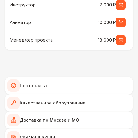
Инструктор
7 000 Р
Аниматор
10 000 Р
Менеджер проекта
13 000 Р
БАРЬЕР БЕЗОПАСНОСТИ
Серебряный (1,7 х 0,8 х 0,6)
490 Р
ДОПОЛНИТЕЛЬНО
Постоплата
Подставка для огнетушителя
270 Р
Качественное оборудование
Огнетушители
1 000 Р
Доставка по Москве и МО
Урна
550 Р
Скидки и акции