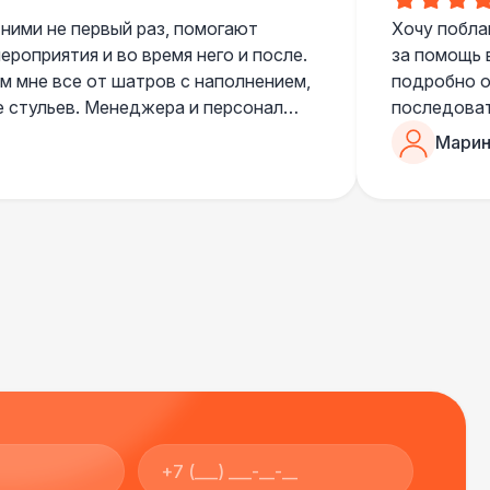
 ними не первый раз, помогают
Хочу побла
роприятия и во время него и после.
за помощь 
 мне все от шатров с наполнением,
подробно о
е стульев. Менеджера и персонал
последоват
егда подскажут что лучше взять и
Романом, о
Марин
ь люблю работать именно с ними,
«Рука с ша
нию
звонке в к
шампанског
приветливы