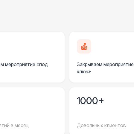
Урна
Столбики ограждения (1м)
1
Указатель А3
1
м мероприятие «под
Закрываем мероприятие
Санитайзер (100 чел.)
1
ключ»
ЭЛЕКТРИЧЕСТВО
Дистрибьютор питания (63 Ампера)
4 
1000+
Кабель питания (32 Ампера)
тий в месяц
Довольных клиентов
Удлинитель-пилот (16 Ампер)