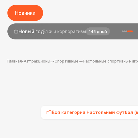
Новинки
1 сентября
День знаний
23 дня
Главная
•
Аттракционы
•
Спортивные
•
Настольные спортивные иг
Вся категория Настольный футбол (к