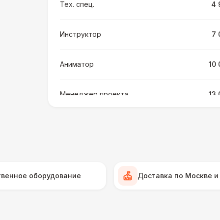
Тех. спец.
4 
Инструктор
7 
Аниматор
10 
Менеджер проекта
13 
БАРЬЕР БЕЗОПАСНОСТИ
Серебряный (1,7 х 0,8 х 0,6)
ДОПОЛНИТЕЛЬНО
твенное оборудование
Доставка по Москве и
Подставка для огнетушителя
Огнетушители
1