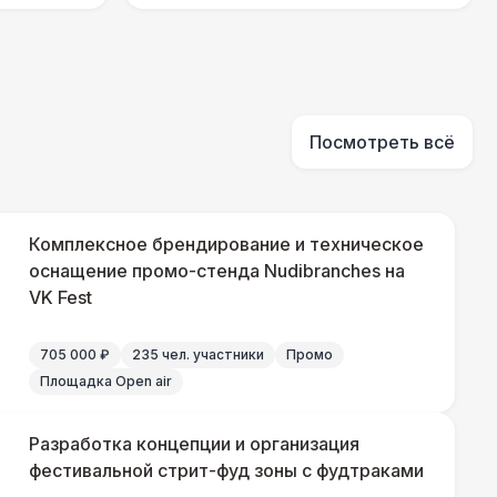
290 Р
В корзину
500 Р
В корзину
Посмотреть всё
000 Р
В корзину
Комплексное брендирование и техническое
оснащение промо-стенда Nudibranches на
VK Fest
500 Р
В корзину
705 000 ₽
235 чел. участники
Промо
500 Р
В корзину
Площадка Open air
 000 Р
В корзину
Разработка концепции и организация
фестивальной стрит-фуд зоны с фудтраками