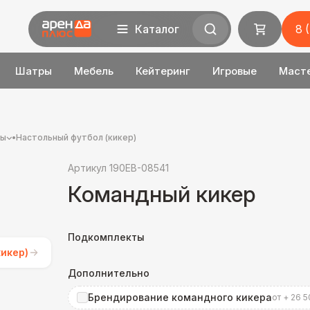
Каталог
8 
Шатры
Мебель
Кейтеринг
Игровые
Маст
ры
•
Настольный футбол (кикер)
Артикул 190EB-08541
Командный кикер
Подкомплекты
икер)
Дополнительно
Брендирование командного кикера
от + 26 5