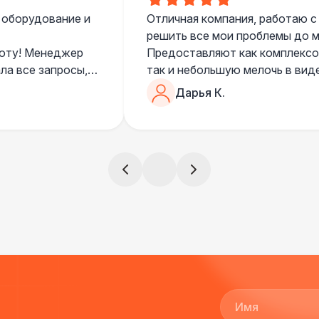
 оборудование и
Отличная компания, работаю с
решить все мои проблемы до ме
боту! Менеджер
Предоставляют как комплексом
ла все запросы,
так и небольшую мелочь в вид
очень понимающий, честный вс
Дарья К.
все тревоги
чем дополнить праздник. Очен
)
всегда все четко и по расписа
ята сами все
и аккуратно
!
ще раз :)