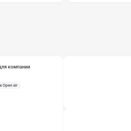
Кабельный трап
Генератор — 4 кВт
8 
ШАТРЫ
Шатер быстровозводимый
6 
для компании
Прилавок
6 
 Open air
Палатка 2,5 х 2,5 м
6 
Шатер Пагода
11