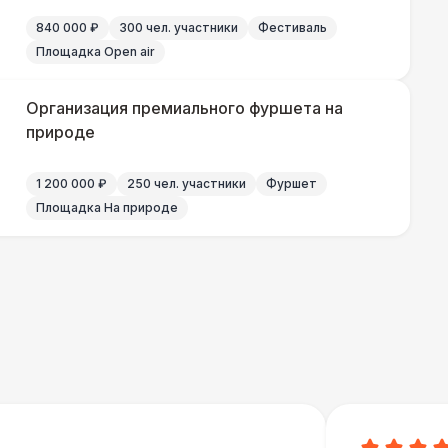
000 Р
В корзину
840 000 ₽
300 чел. участники
Фестиваль
Площадка Open air
000 Р
В корзину
Организация премиального фуршета на
природе
700 Р
В корзину
1 200 000 ₽
250 чел. участники
Фуршет
Площадка На природе
 100 Р
В корзину
400 Р
В корзину
500 Р
В корзину