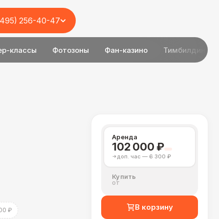
(495) 256-40-47
ер-классы
Фотозоны
Фан-казино
Тимбилдинг
Аренда
102 000 ₽
доп. час — 6 300 ₽
Купить
от
В корзину
00 ₽