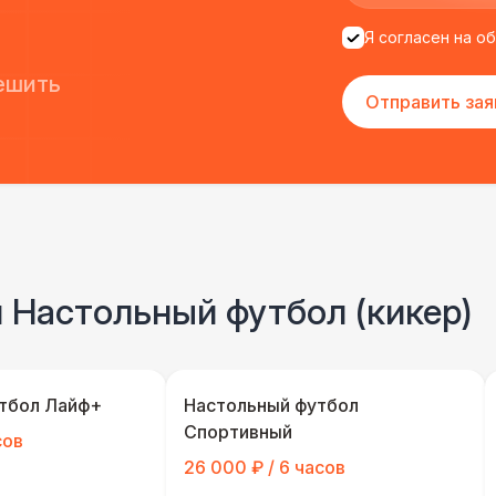
Я согласен на о
ешить
Отправить зая
 Настольный футбол (кикер)
тбол Лайф+
Настольный футбол
Спортивный
сов
26 000 ₽ / 6 часов