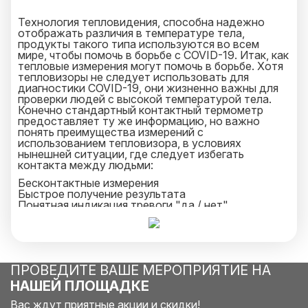
Технология тепловидения, способна надежно
отображать различия в температуре тела,
продукты такого типа используются во всем
мире, чтобы помочь в борьбе с COVID-19. Итак, как
тепловые измерения могут помочь в борьбе. Хотя
тепловизоры не следует использовать для
диагностики COVID-19, они жизненно важны для
проверки людей с высокой температурой тела.
Конечно стандартный контактный термометр
предоставляет ту же информацию, но важно
понять преимущества измерений с
использованием тепловизора, в условиях
нынешней ситуации, где следует избегать
контакта между людьми:
Бесконтактные измерения
Быстрое получение результата
Понятная индикация тревоги "да / нет"
Точные измерения температуры тела
Удобство использования
Как они будут работать зависит от конкретной
используемой системы. Некоторые портативные
устройства предназначены для получения
ПРОВЕДИТЕ ВАШЕ МЕРОПРИЯТИЕ НА
показаний температуры объекта вблизи, тогда как
другие предназначены для установки на штативы
НАШЕЙ ПЛОЩАДКЕ
для бесконтактной оценки. Продвинутые
аппараты могут даже удаленно контролировать
Вас ждут приятные акции и скидки!