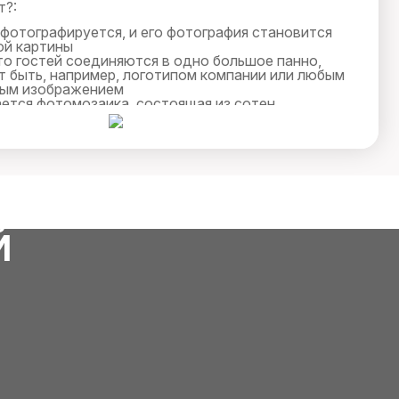
т?:
фотографируется, и его фотография становится
ой картины
о гостей соединяются в одно большое панно,
 быть, например, логотипом компании или любым
мым изображением
ается фотомозаика, состоящая из сотен
имков, объединенных в единую картину
Й