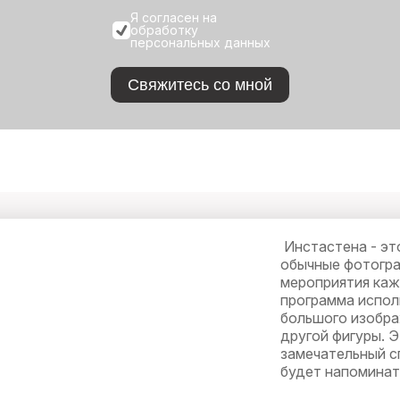
Я согласен на
обработку
персональных данных
Свяжитесь со мной
Инстастена - эт
обычные фотогра
мероприятия каж
программа испол
большого изобра
другой фигуры. Э
замечательный с
будет напоминат