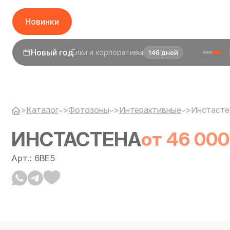
Новинки
Новый год
Ёлки и корпоративы
146 дней
1 сентября
День знаний
24 дня
>
Каталог
>
Фотозоны
>
Интерактивные
>
Инстасте
ИНСТАСТЕНА
от 46 000
Арт.: 6BE5