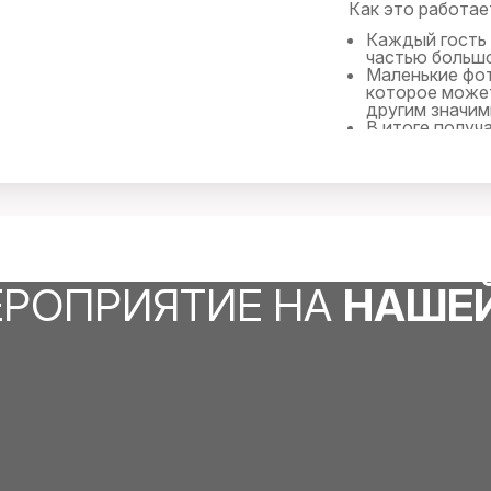
Как это работае
Каждый гость 
частью больш
Маленькие фот
которое может
другим значи
В итоге получ
уникальных сн
ЕРОПРИЯТИЕ НА
НАШЕ