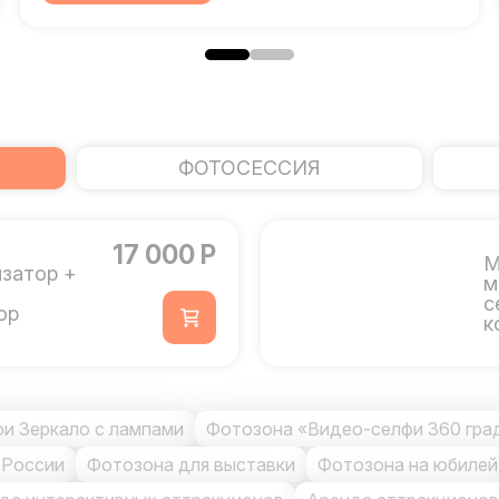
ФОТОСЕССИЯ
17 000 Р
М
затор +
м
с
ор
к
и Зеркало с лампами
Фотозона «Видео-селфи 360 гра
 России
Фотозона для выставки
Фотозона на юбилей