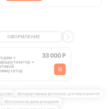
ОФОРМЛЕНИЕ
БРЕНДИРО
33 000 Р
одем +
аршрутизатор +
етевой
оммутатор
дусов»
Интерактивные фотозоны для мероприятий
Фотозона на день рождения