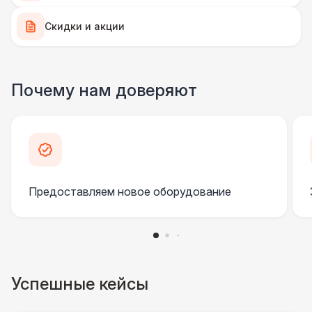
Анкерное крепление
7 500 Р
Скидки и акции
Подставка для огнетушителя
270 Р
Огнетушители
1 000 Р
Почему нам доверяют
Урна
550 Р
Столбики ограждения (1м)
1 100 Р
Предоставляем новое оборудование
Указатель А3
1 100 Р
Санитайзер (100 чел.)
1 450 Р
ЭЛЕКТРИЧЕСТВО
Успешные кейсы
Дистрибьютор питания (63 Ампера)
4 500 Р