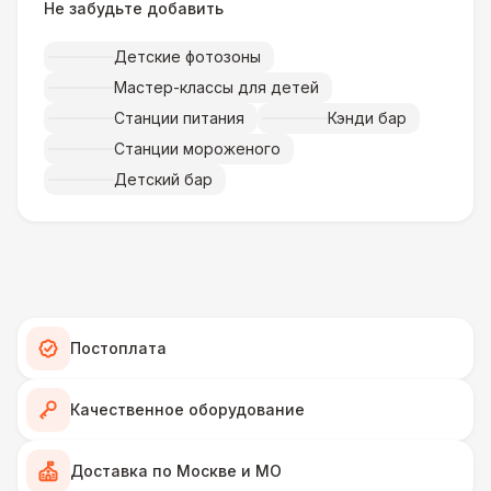
Не забудьте добавить
Музыкальное сопровождение
15 000 Р
Детские фотозоны
ПЕРСОНАЛ
Мастер-классы для детей
Тех. спец.
4 900 Р
Станции питания
Кэнди бар
Станции мороженого
Инструктор
7 000 Р
Детский бар
Аниматор
10 000 Р
Менеджер проекта
13 000 Р
Постоплата
БАРЬЕР БЕЗОПАСНОСТИ
Серебряный (1,7 х 0,8 х 0,6)
490 Р
Качественное оборудование
ДОПОЛНИТЕЛЬНО
Доставка по Москве и МО