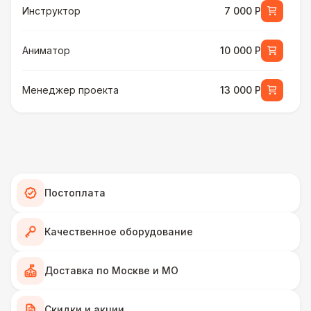
Инструктор
7 000 Р
Аниматор
10 000 Р
Менеджер проекта
13 000 Р
БАРЬЕР БЕЗОПАСНОСТИ
Серебряный (1,7 х 0,8 х 0,6)
490 Р
ДОПОЛНИТЕЛЬНО
Постоплата
Подставка для огнетушителя
270 Р
Качественное оборудование
Огнетушители
1 000 Р
Доставка по Москве и МО
Урна
550 Р
Скидки и акции