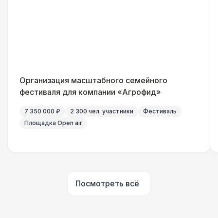
Генератор — 4 кВт
8 500 Р
ШАТРЫ
Шатер быстровозводимый
6 000 Р
Прилавок
6 500 Р
Организация масштабного семейного
фестиваля для компании «Агрофид»
Палатка 2,5 х 2,5 м
6 500 Р
7 350 000 ₽
2 300 чел. участники
Фестиваль
Площадка Open air
Шатер Пагода
11 000 Р
Домик «Ярмарочный» 3 х 2 м
27 000 Р
Посмотреть всё
Шатер Павильон
43 000 Р
БАРЬЕР БЕЗОПАСНОСТИ