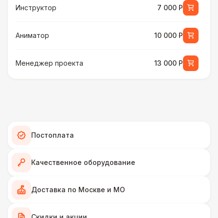
Инструктор
7 000 Р
Аниматор
10 000 Р
Менеджер проекта
13 000 Р
БАРЬЕР БЕЗОПАСНОСТИ
Серебряный (1,7 х 0,8 х 0,6)
490 Р
ДОПОЛНИТЕЛЬНО
Постоплата
Подставка для огнетушителя
270 Р
Качественное оборудование
Огнетушители
1 000 Р
Доставка по Москве и МО
Урна
550 Р
Скидки и акции