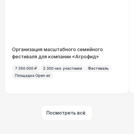
Генератор — 4 кВт
8 500 Р
ШАТРЫ
Шатер быстровозводимый
6 000 Р
Прилавок
6 500 Р
Организация масштабного семейного
фестиваля для компании «Агрофид»
Палатка 2,5 х 2,5 м
6 500 Р
7 350 000 ₽
2 300 чел. участники
Фестиваль
Площадка Open air
Шатер Пагода
11 000 Р
Домик «Ярмарочный» 3 х 2 м
27 000 Р
Посмотреть всё
Шатер Павильон
43 000 Р
БАРЬЕР БЕЗОПАСНОСТИ