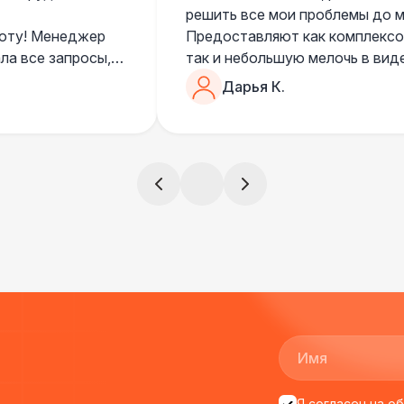
решить все мои проблемы до ме
боту! Менеджер
Предоставляют как комплексом
ла все запросы,
так и небольшую мелочь в вид
очень понимающий, честный вс
Дарья К.
все тревоги
чем дополнить праздник. Очен
)
всегда все четко и по расписа
ята сами все
и аккуратно
!
ще раз :)
Я согласен на о