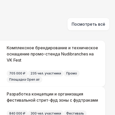
290 Р
В корзину
500 Р
В корзину
Посмотреть всё
000 Р
В корзину
Комплексное брендирование и техническое
оснащение промо-стенда Nudibranches на
VK Fest
500 Р
В корзину
705 000 ₽
235 чел. участники
Промо
500 Р
В корзину
Площадка Open air
 000 Р
В корзину
Разработка концепции и организация
фестивальной стрит-фуд зоны с фудтраками
000 Р
В корзину
840 000 ₽
300 чел. участники
Фестиваль