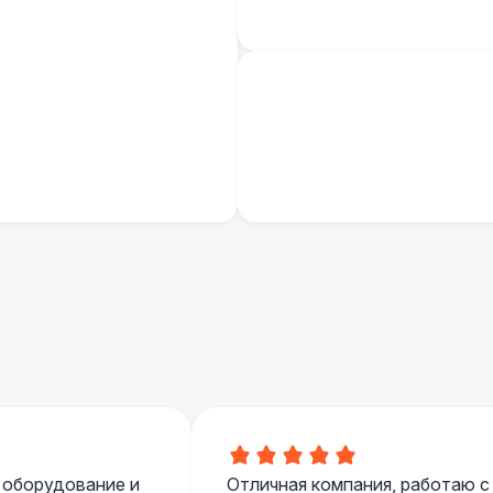
Шатер Павильон
43 
БАРЬЕР БЕЗОПАСНОСТИ
Черный / оранж. (2 х 1 х 0,6)
Стилизованный (2 х 1 х 0,6)
1
Баннер односторонний
2 
Разработка макета для баннера
5 
 оборудование и
Отличная компания, работаю с