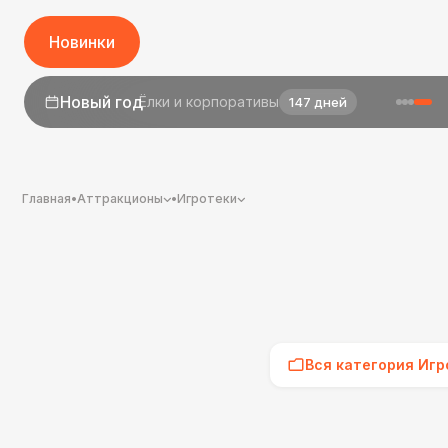
Новинки
1 сентября
День знаний
25 дней
Главная
•
Аттракционы
•
Игротеки
Вся категория Игр