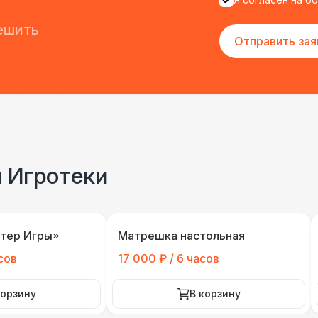
ешить
Отправить зая
и Игротеки
тер Игры»
Матрешка настольная
сов
17 000 ₽ / 6 часов
корзину
В корзину