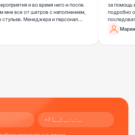
роприятия и во время него и после.
за помощь 
 мне все от шатров с наполнением,
подробно о
е стульев. Менеджера и персонал
последоват
егда подскажут что лучше взять и
Романом, о
Марин
ь люблю работать именно с ними,
«Рука с ша
нию
звонке в к
шампанског
приветливы
бработку персональных данных