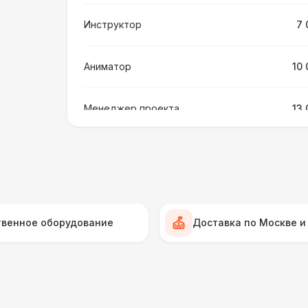
Инструктор
7 
Аниматор
10 
Менеджер проекта
13 
БАРЬЕР БЕЗОПАСНОСТИ
Серебряный (1,7 х 0,8 х 0,6)
ДОПОЛНИТЕЛЬНО
твенное оборудование
Доставка по Москве и
Подставка для огнетушителя
Огнетушители
1