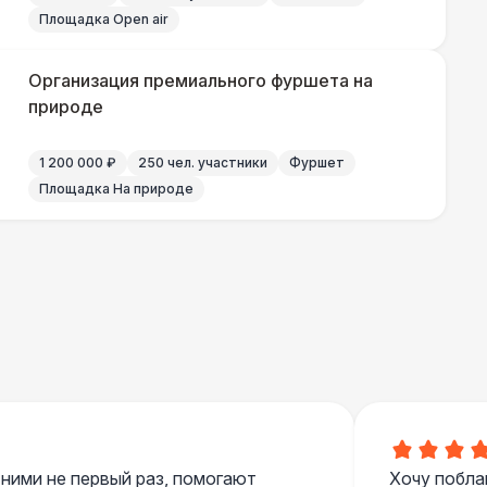
Площадка Open air
000 Р
В корзину
Организация премиального фуршета на
природе
700 Р
В корзину
1 200 000 ₽
250 чел. участники
Фуршет
Площадка На природе
 100 Р
В корзину
400 Р
В корзину
500 Р
В корзину
 ними не первый раз, помогают
Хочу побла