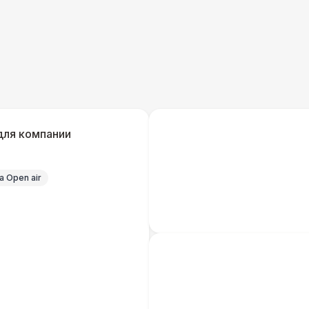
Кабельный трап
Генератор — 4 кВт
8 
ШАТРЫ
Шатер быстровозводимый
6 
для компании
Прилавок
6 
 Open air
Палатка 2,5 х 2,5 м
6 
Шатер Пагода
11
Домик «Ярмарочный» 3 х 2 м
27 