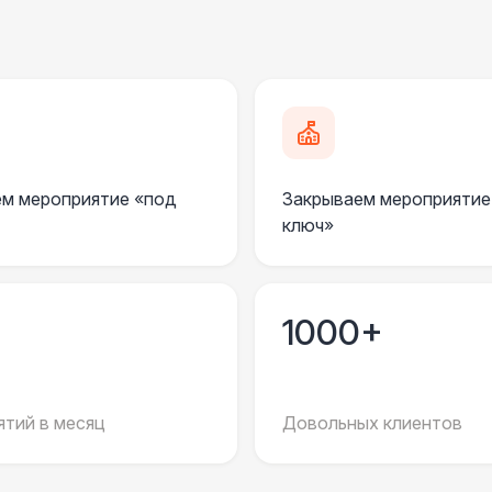
Урна
Столбики ограждения (1м)
1
Указатель А3
1
м мероприятие «под
Закрываем мероприятие
Санитайзер (100 чел.)
1
ключ»
ЭЛЕКТРИЧЕСТВО
Дистрибьютор питания (63 Ампера)
4 
1000+
Кабель питания (32 Ампера)
тий в месяц
Довольных клиентов
Удлинитель-пилот (16 Ампер)