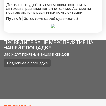
Для вашего удобства мы можем наполнить
автоматы разными наполнителями. Автоматы
поставляются в различной комплектации:
Пустой
|
Заполните своей сувенирной
продукцией!
С жвачкой
|
Жвачки всегда будут гвоздем
вечера.
С попрыгунчиками
|
Мы вам гарантируем, что
разноцветные мячики будут везде. Зато это так
весело!
ПРОВЕДИТЕ ВАШЕ МЕРОПРИЯТИЕ НА
С игрушками
|
Небольшие капсулы с памятными
НАШЕЙ ПЛОЩАДКЕ
сувенирами.
Вас ждут приятные акции и скидки!
Для лучшего праздника закажите все виды
автоматов и соберите полную коллекцию!
Подробнее о площадке