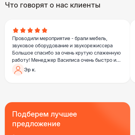
Что говорят о нас клиенты
Разработка макета для баннера
5 500 Р
Проводили мероприятие - брали мебель,
звуковое оборудование и звукорежиссера
Большое спасибо за очень крутую слаженную
работу! Менеджер Василиса очень быстро и
качественно обрабатывала все запросы,
Эр к.
пошла навстречу во многих моментах
Отдельное спасибо звукорежиссеру
Александру, все тревоги сгладились
благодаря его работе и человечности :)
Все приехало вовремя, в хорошем состоянии.
Ребята сами все поставили, посоветовали как
Подберем лучшее
лучше расположить и аккуратно сложили
предложение
провода так, что их почти не было видно!
Однозначно будем работать с этим