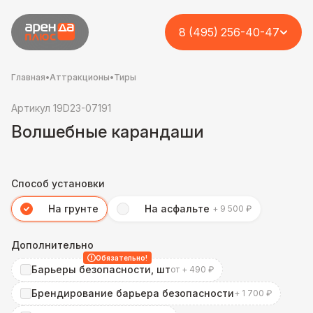
8 (495) 256-40-47
Главная
•
Аттракционы
•
Тиры
Артикул 19D23-07191
Волшебные карандаши
Способ установки
На грунте
На асфальте
+ 9 500 ₽
Дополнительно
Обязательно!
Барьеры безопасности, шт
от + 490 ₽
Брендирование барьера безопасности
+ 1 700 ₽