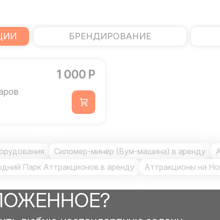
ЦИИ
БРЕНДИРОВАНИЕ
1 000 Р
аров
борудования
Силомер-минёр (Бум-машина) в аренду
одний Парк Аттракционов в аренду
Аттракционы на Но
ЛОЖЕННОЕ?