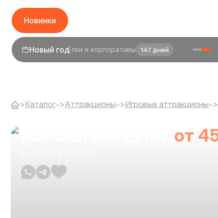
Новинки
1 сентября
День знаний
25 дней
>
Каталог
>
Аттракционы
>
Игровые аттракционы
>
ВЗРЫВНАЯ ЕЛКА
от 4
Арт.: AFE8-08350