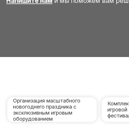
Напишите нам
и мы поможем вам реш
Организация масштабного
Комплек
новогоднего праздника с
игровой
эксклюзивным игровым
фестив
оборудованием