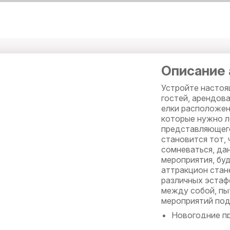
Описание 
Устройте настоя
гостей, арендова
елки расположен
которые нужно л
представляющего
становится тот,
сомневаться, да
мероприятия, бу
аттракцион стан
различных эстафе
между собой, пыт
мероприятий по
Новогодние пр
Детские утре