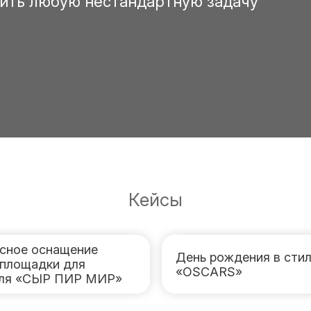
ить любую нестандартную задачу
Кейсы
сное оснащение
День рождения в сти
 площадки для
«OSCARS»
аля «СЫР ПИР МИР»