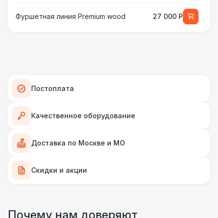
Фуршетная линия Premium wood
27 000 Р
МЕБЕЛЬ
Стул Гунде белый
130 Р
Стул Гунде черный
130 Р
Постоплата
Стол банкетный
430 Р
Качественное оборудование
Стол Tesla
480 Р
Доставка по Москве и МО
ПЕРСОНАЛ
Скидки и акции
Грузчики
6 500 Р
Почему нам доверяют
Декоратор
10 000 Р