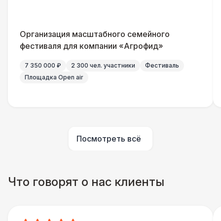
Санитайзер (100 чел.)
1 450 Р
Организация масштабного семейного
ШАТРЫ
фестиваля для компании «Агрофид»
Шатер быстровозводимый
6 000 Р
7 350 000 ₽
2 300 чел. участники
Фестиваль
Площадка Open air
Прилавок
6 500 Р
Палатка 2,5 х 2,5 м
6 500 Р
Посмотреть всё
Шатер Пагода
11 000 Р
Домик «Ярмарочный» 3 х 2 м
27 000 Р
Что говорят о нас клиенты
Шатер Павильон
43 000 Р