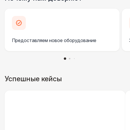
Клининг
6 500 Р
Официант
7 500 Р
Предоставляем новое оборудование
Фотограф
11 000 Р
ДОПОЛНИТЕЛЬНО
Пепельница напольная
550 Р
Успешные кейсы
Урна
550 Р
Столбики ограждения (1м)
1 100 Р
Указатель А3
1 100 Р