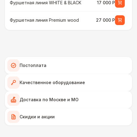
Фуршетная линия WHITE & BLACK
17 000 Р
Фуршетная линия Premium wood
27 000 Р
МЕБЕЛЬ
Стул Гунде белый
130 Р
Стул Гунде черный
130 Р
Постоплата
Стол банкетный
430 Р
Качественное оборудование
Стол Tesla
480 Р
Доставка по Москве и МО
ПЕРСОНАЛ
Скидки и акции
Грузчики
6 500 Р