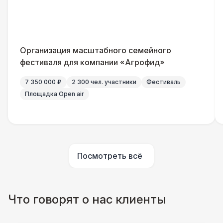
Указатель А3
1 100 Р
Санитайзер (100 чел.)
1 450 Р
Организация масштабного семейного
ШАТРЫ
фестиваля для компании «Агрофид»
Шатер быстровозводимый
6 000 Р
7 350 000 ₽
2 300 чел. участники
Фестиваль
Площадка Open air
Прилавок
6 500 Р
Палатка 2,5 х 2,5 м
6 500 Р
Посмотреть всё
Шатер Пагода
11 000 Р
Домик «Ярмарочный» 3 х 2 м
27 000 Р
Что говорят о нас клиенты
Шатер Павильон
43 000 Р