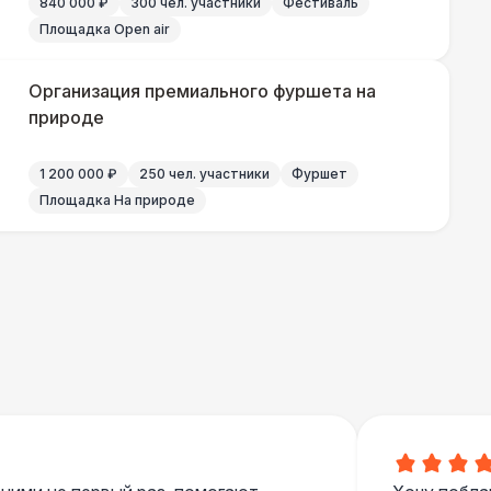
840 000 ₽
300 чел. участники
Фестиваль
 000 Р
В корзину
Площадка Open air
 100 Р
В корзину
Организация премиального фуршета на
природе
 450 Р
В корзину
1 200 000 ₽
250 чел. участники
Фуршет
Площадка На природе