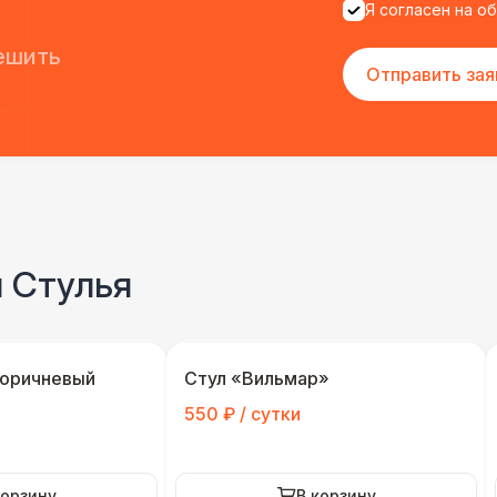
Я согласен на о
ешить
Отправить зая
и Стулья
коричневый
Стул «Вильмар»
550 ₽ / сутки
корзину
В корзину