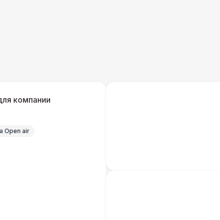
БАРЬЕР БЕЗОПАСНОСТИ
Серебряный (1,7 х 0,8 х 0,6)
Черный / оранж. (2 х 1 х 0,6)
Стилизованный (2 х 1 х 0,6)
1
для компании
Баннер односторонний
2 
 Open air
Разработка макета для баннера
5 
ДОПОЛНИТЕЛЬНО
Урна