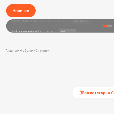
Новинки
1 сентября
День знаний
26 дней
Главная
•
Мебель
•
Стулья
Вся категория С