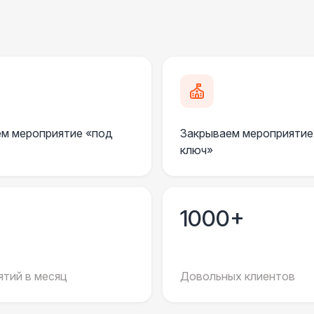
Клининг
6 
ШАТРЫ
Шатер быстровозводимый
6 
Прилавок
6 
м мероприятие «под
Закрываем мероприятие
ключ»
Палатка 2,5 х 2,5 м
6 
Шатер Пагода
11
1000+
Домик «Ярмарочный» 3 х 2 м
27 
тий в месяц
Довольных клиентов
Шатер Павильон
43 