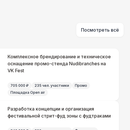
490 Р
В корзину
Посмотреть всё
700 Р
В корзину
 100 Р
В корзину
Комплексное брендирование и техническое
оснащение промо-стенда Nudibranches на
VK Fest
400 Р
В корзину
705 000 ₽
235 чел. участники
Промо
500 Р
В корзину
Площадка Open air
Разработка концепции и организация
фестивальной стрит-фуд зоны с фудтраками
550 Р
В корзину