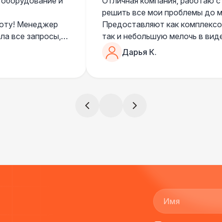
 оборудование и
Отличная компания, работаю с
решить все мои проблемы до ме
боту! Менеджер
Предоставляют как комплексом
ла все запросы,
так и небольшую мелочь в вид
очень понимающий, честный вс
Дарья К.
все тревоги
чем дополнить праздник. Очен
)
всегда все четко и по расписа
ята сами все
и аккуратно
!
ще раз :)