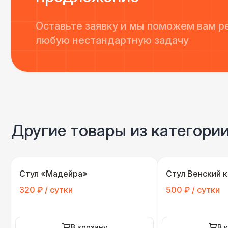
Оставьте заявку и мы поможем вам р
любую нестандартную задачу
Другие товары из категори
Стул «Мадейра»
Стул Венский 
320 ₽ / сутки
500 ₽ / сутки
В корзину
В 