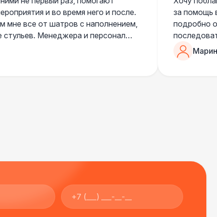
 ними не первый раз, помогают
Хочу побла
роприятия и во время него и после.
за помощь 
 мне все от шатров с наполнением,
подробно о
е стульев. Менеджера и персонал
последоват
егда подскажут что лучше взять и
Романом, о
Марин
ь люблю работать именно с ними,
«Рука с ша
нию
звонке в к
шампанског
приветливы