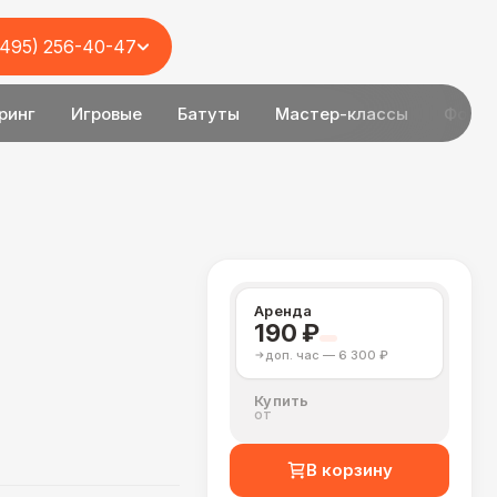
(495) 256-40-47
ринг
Игровые
Батуты
Мастер-классы
Фотоз
Аренда
190 ₽
доп. час — 6 300 ₽
Купить
от
В корзину