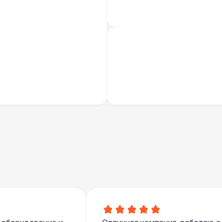
Огнетушители
1
Указатель А3
1
Санитайзер (100 чел.)
1