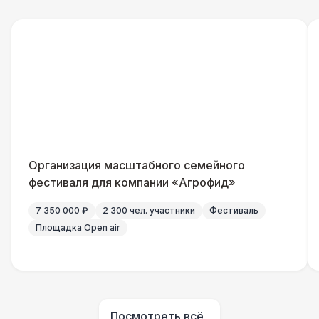
БАРЬЕР БЕЗОПАСНОСТИ
Серебряный (1,7 х 0,8 х 0,6)
490 Р
Черный / оранж. (2 х 1 х 0,6)
700 Р
Стилизованный (2 х 1 х 0,6)
1 100 Р
Баннер односторонний
2 400 Р
Организация масштабного семейного
фестиваля для компании «Агрофид»
Разработка макета для баннера
5 500 Р
7 350 000 ₽
2 300 чел. участники
Фестиваль
Площадка Open air
ДОПОЛНИТЕЛЬНО
Урна
550 Р
Огнетушители
1 000 Р
Посмотреть всё