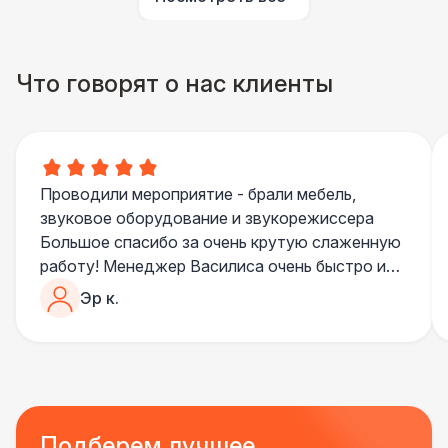
Указатель А3
1 100 Р
Что говорят о нас клиенты
Санитайзер (100 чел.)
1 450 Р
Проводили мероприятие - брали мебель,
звуковое оборудование и звукорежиссера
Большое спасибо за очень крутую слаженную
работу! Менеджер Василиса очень быстро и
качественно обрабатывала все запросы,
Эр к.
пошла навстречу во многих моментах
Отдельное спасибо звукорежиссеру
Александру, все тревоги сгладились
благодаря его работе и человечности :)
Все приехало вовремя, в хорошем состоянии.
Ребята сами все поставили, посоветовали как
Подберем лучшее