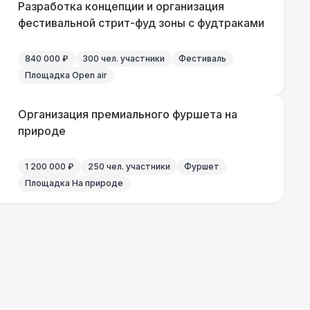
Разработка концепции и организация
фестивальной стрит-фуд зоны с фудтраками
550 Р
В корзину
840 000 ₽
300 чел. участники
Фестиваль
 000 Р
В корзину
Площадка Open air
 100 Р
В корзину
Организация премиального фуршета на
природе
 450 Р
В корзину
1 200 000 ₽
250 чел. участники
Фуршет
Площадка На природе