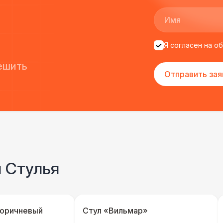
Я согласен на о
ешить
Отправить зая
и Стулья
коричневый
Стул «Вильмар»