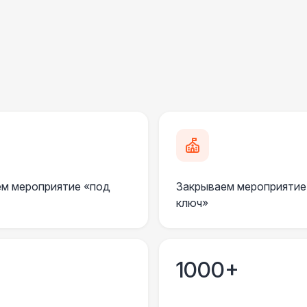
ПЕРСОНАЛ
Декоратор
10 
Клининг
6 
ШАТРЫ
Шатер быстровозводимый
6 
Прилавок
6 
м мероприятие «под
Закрываем мероприятие
ключ»
Палатка 2,5 х 2,5 м
6 
Шатер Пагода
11
1000+
Домик «Ярмарочный» 3 х 2 м
27 