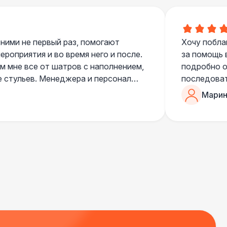
 ними не первый раз, помогают
Хочу побла
роприятия и во время него и после.
за помощь 
 мне все от шатров с наполнением,
подробно о
е стульев. Менеджера и персонал
последоват
егда подскажут что лучше взять и
Романом, о
Марин
ь люблю работать именно с ними,
«Рука с ша
нию
звонке в к
шампанског
приветливы