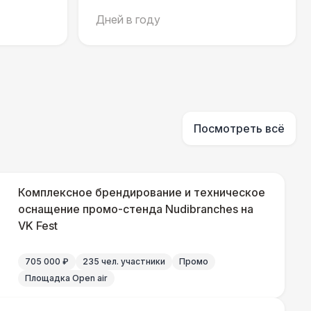
Дней в году
000 Р
В корзину
490 Р
В корзину
Посмотреть всё
700 Р
В корзину
 100 Р
В корзину
Комплексное брендирование и техническое
оснащение промо-стенда Nudibranches на
VK Fest
400 Р
В корзину
705 000 ₽
235 чел. участники
Промо
500 Р
В корзину
Площадка Open air