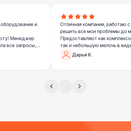
 оборудование и
Отличная компания, работаю с
решить все мои проблемы до ме
боту! Менеджер
Предоставляют как комплексом
ла все запросы,
так и небольшую мелочь в вид
очень понимающий, честный вс
Дарья К.
все тревоги
чем дополнить праздник. Очен
)
всегда все четко и по расписа
ята сами все
и аккуратно
!
ще раз :)