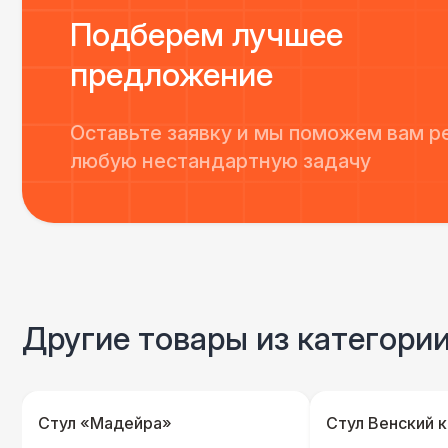
Подберем лучшее
предложение
Оставьте заявку и мы поможем вам р
любую нестандартную задачу
Другие товары из категори
Стул «Мадейра»
Стул Венский 