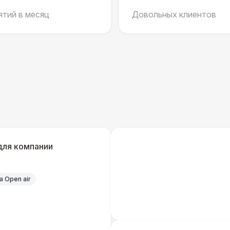
тий в месяц
Довольных клиентов
Шатер Павильон
43 
БАРЬЕР БЕЗОПАСНОСТИ
Серебряный (1,7 х 0,8 х 0,6)
Черный / оранж. (2 х 1 х 0,6)
Стилизованный (2 х 1 х 0,6)
1
для компании
Баннер односторонний
2 
 Open air
Разработка макета для баннера
5 
ДОПОЛНИТЕЛЬНО