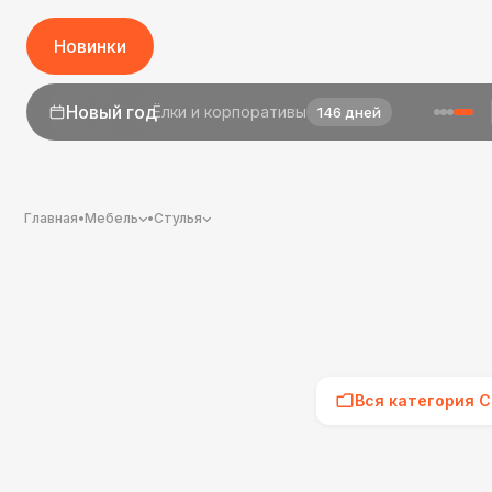
Новинки
1 сентября
День знаний
24 дня
Главная
•
Мебель
•
Стулья
Вся категория С