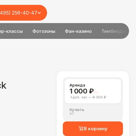
(495) 256-40-47
ер-классы
Фотозоны
Фан-казино
Тимбилдинг
ck
Аренда
1 000 ₽
доп. час — 6 300 ₽
Купить
от
В корзину