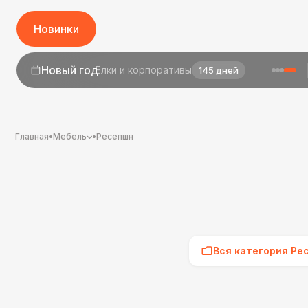
Новинки
1 сентября
День знаний
23 дня
Главная
•
Мебель
•
Ресепшн
Вся категория Ре