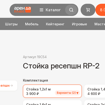
Каталог
8 
Шатры
Мебель
Кейтеринг
Игровые
Маст
Артикул 19C54
Стойка ресепшн RP-2
Комплектация
сепшн
Стойка 1,2х1 м
Стойка 1,4
▾
Варианты (2)
3 900 ₽
4 600 ₽
Стойка 1,6х1 м
Стойка 2х