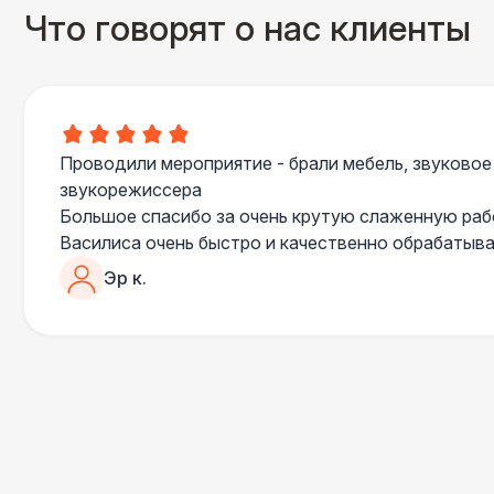
Что говорят о нас клиенты
Проводили мероприятие - брали мебель, звуковое
звукорежиссера
Большое спасибо за очень крутую слаженную ра
Василиса очень быстро и качественно обрабатыва
пошла навстречу во многих моментах
Эр к.
Отдельное спасибо звукорежиссеру Александру, 
сгладились благодаря его работе и человечности :
Все приехало вовремя, в хорошем состоянии. Реб
поставили, посоветовали как лучше расположить 
сложили провода так, что их почти не было видно
Однозначно будем работать с этим подрядчиком е