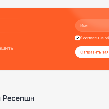
Я согласен на о
ешить
Отправить зая
и Ресепшн