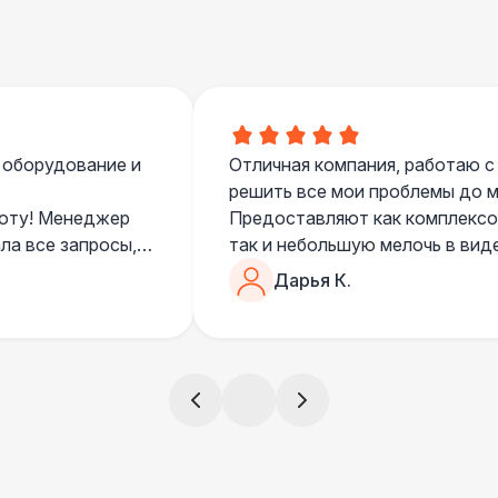
 оборудование и
Отличная компания, работаю с
решить все мои проблемы до ме
боту! Менеджер
Предоставляют как комплексом
ла все запросы,
так и небольшую мелочь в вид
очень понимающий, честный вс
Дарья К.
все тревоги
чем дополнить праздник. Очен
)
всегда все четко и по расписа
ята сами все
и аккуратно
!
ще раз :)