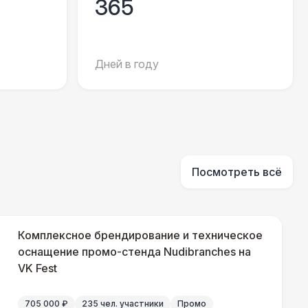
365
 450 Р
В корзину
Дней в году
400 Р
В корзину
Посмотреть всё
Комплексное брендирование и техническое
оснащение промо-стенда Nudibranches на
VK Fest
705 000 ₽
235 чел. участники
Промо