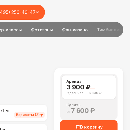
(495) 256-40-47
ер-классы
Фотозоны
Фан-казино
Тимбилдинг
Аренда
3 900 ₽
доп. час — 6 300 ₽
Купить
7 600 ₽
х1 м
от
▾
Варианты (2)
В корзину
1 м