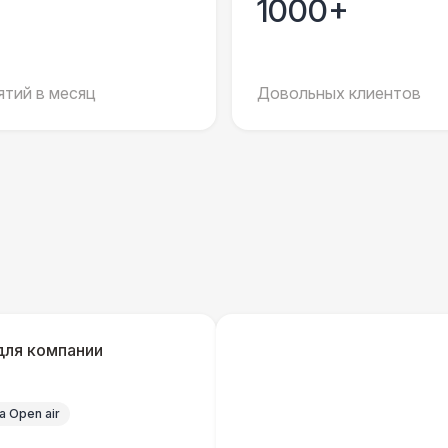
1000+
Санитайзер (100 чел.)
1
БАРЬЕР БЕЗОПАСНОСТИ
тий в месяц
Довольных клиентов
Баннер односторонний
2 
для компании
 Open air