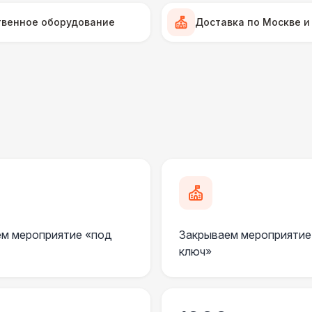
Стилизованный (2 х 1 х 0,6)
1
твенное оборудование
Доставка по Москве и
Черный / оранж. (2 х 1 х 0,6)
ДОПОЛНИТЕЛЬНО
Огнетушители
1
Подставка для огнетушителя
Столбики ограждения (1м)
1
м мероприятие «под
Закрываем мероприятие
Указатель А3
1
ключ»
Урна