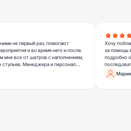
 ними не первый раз, помогают
Хочу побла
роприятия и во время него и после.
за помощь 
 мне все от шатров с наполнением,
подробно о
е стульев. Менеджера и персонал
последоват
егда подскажут что лучше взять и
Романом, о
Марин
ь люблю работать именно с ними,
«Рука с ша
нию
звонке в к
шампанског
приветливы