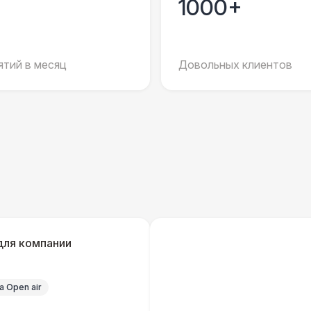
1000+
Санитайзер (100 чел.)
1
БАРЬЕР БЕЗОПАСНОСТИ
тий в месяц
Довольных клиентов
Баннер односторонний
2 
для компании
 Open air