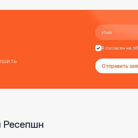
Я согласен на о
ешить
Отправить зая
и Ресепшн