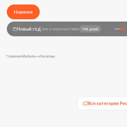
Новинки
1 сентября
День знаний
26 дней
Главная
•
Мебель
•
Ресепшн
Вся категория Ре