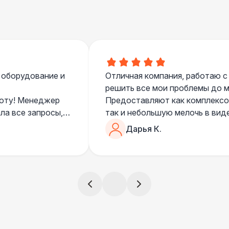
 оборудование и
Отличная компания, работаю с
решить все мои проблемы до ме
боту! Менеджер
Предоставляют как комплексом
ла все запросы,
так и небольшую мелочь в вид
очень понимающий, честный вс
Дарья К.
все тревоги
чем дополнить праздник. Очен
)
всегда все четко и по расписа
ята сами все
и аккуратно
!
ще раз :)