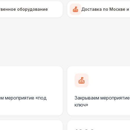
Стилизованный (2 х 1 х 0,6)
1
твенное оборудование
Доставка по Москве и
Черный / оранж. (2 х 1 х 0,6)
ДОПОЛНИТЕЛЬНО
Огнетушители
1
Подставка для огнетушителя
Столбики ограждения (1м)
1
м мероприятие «под
Закрываем мероприятие
Указатель А3
1
ключ»
Урна