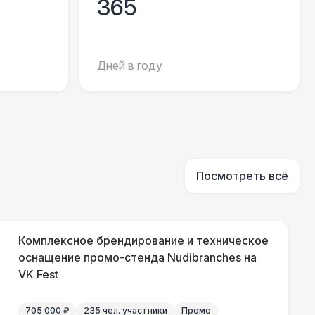
365
 450 Р
В корзину
Дней в году
400 Р
В корзину
Посмотреть всё
Комплексное брендирование и техническое
оснащение промо-стенда Nudibranches на
VK Fest
705 000 ₽
235 чел. участники
Промо