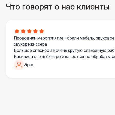
Что говорят о нас клиенты
Проводили мероприятие - брали мебель, звуковое
звукорежиссера
Большое спасибо за очень крутую слаженную ра
Василиса очень быстро и качественно обрабатыва
пошла навстречу во многих моментах
Эр к.
Отдельное спасибо звукорежиссеру Александру, 
сгладились благодаря его работе и человечности :
Все приехало вовремя, в хорошем состоянии. Реб
поставили, посоветовали как лучше расположить 
сложили провода так, что их почти не было видно
Однозначно будем работать с этим подрядчиком е