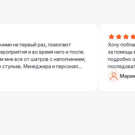
 ними не первый раз, помогают
Хочу побла
роприятия и во время него и после.
за помощь 
 мне все от шатров с наполнением,
подробно о
е стульев. Менеджера и персонал
последоват
егда подскажут что лучше взять и
Романом, о
Марин
ь люблю работать именно с ними,
«Рука с ша
нию
звонке в к
шампанског
приветливы