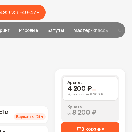
(495) 256-40-47
ринг
Игровые
Батуты
Мастер-классы
Фотоз
Аренда
4 200 ₽
доп. час — 6 300 ₽
Купить
8 200 ₽
х1 м
от
▾
Варианты (2)
В корзину
1 м