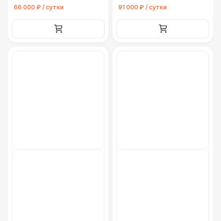
Грузовая машина (Газель, портер)
8 500 Р
66 000 ₽ / сутки
91 000 ₽ / сутки
Грузовая машина (Гидроборт 4 м. до 2
18 000 Р
тонн)
Грузовая машина (Фура 6 м. до 5 тонн)
30 000 Р
Грузовая машина (Фура 7-8 м. до 5
35 000 Р
тонн)
Грузовая машина (Фура 9 м. до 10 тонн)
40 000 Р
Вилочный погрузчик 3,5 тонн
30 000 Р
Аренда крана 25 тонн
35 000 Р
Манипулятор
22 000 Р