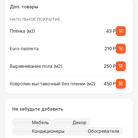
Доп. товары
НАПОЛЬНОЕ ПОКРЫТИЕ
Плёнка (м2)
43 Р
Euro-паллета
210 Р
Выравнивание пола (м2)
250 Р
Ковролин выставочный без пленки (м2)
450 Р
Ковролин выставочный в пленке (м2)
500 Р
Не забудьте добавить
Искусственная трава (м2)
490 Р
Мебель
Декор
Кондиционеры
Обогреватели
Фанера «Бакелит» + брус (м2)
490 Р