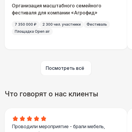
Организация масштабного семейного
Подвесной декор «Ленты» (м2)
800 Р
фестиваля для компании «Агрофид»
7 350 000 ₽
2 300 чел. участники
Фестиваль
Подвесной декор «Ретро-Гирлянды» (м2)
800 Р
Площадка Open air
Подвесной декор «Фонарики»
800 Р
Подвесной декор «Ткань» (м2)
1 100 Р
Посмотреть всё
Декор в шатрах «Искусственные
1 100 Р
Растения»
Что говорят о нас клиенты
БРЕНДИРОВАНИЕ
Разработка макета
8 500 Р
Брендирование мягкой стенки
31 000 Р
Проводили мероприятие - брали мебель,