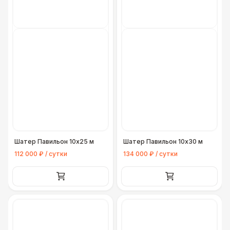
ЭЛЕКТРИЧЕСТВО
Кабельный трап
290 Р
Генератор — 4 кВт
8 500 Р
Генератор — 20 кВт
26 000 Р
Генератор — 30 кВт
35 000 Р
Шатер Павильон 10x25 м
Шатер Павильон 10x30 м
Генератор — 50 кВт
43 000 Р
112 000 ₽ / сутки
134 000 ₽ / сутки
ДОПОЛНИТЕЛЬНО
Конус дорожный
170 Р
Подставка для огнетушителя
270 Р