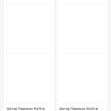
Обогреватель Напольный — 3 кВт
2 700 Р
Обогреватель Грибок
4 100 Р
Обогреватель Пирамида
5 500 Р
Костровая чаша
8 500 Р
Гофра для отвода (6 м)
3 800 Р
ТРАНСПОРТ
Легковая машина (Трансфер)
4 300 Р
Легковая машина (Доставка)
6 000 Р
Шатер Павильон 10x15 м
Шатер Павильон 10x20 м