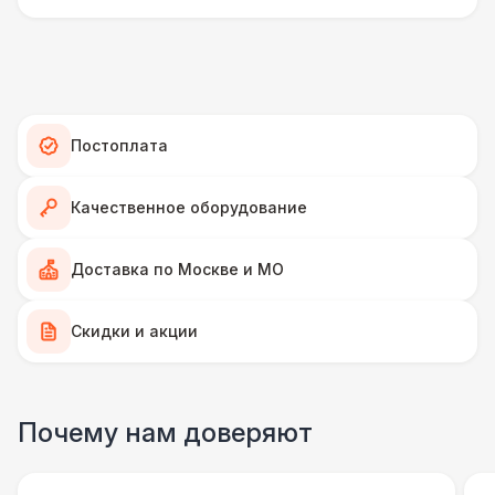
Ламинат
600 Р
Линолеум
950 Р
Постоплата
Террасная доска (м2)
1 200 Р
Качественное оборудование
Пандус стандартный
2 700 Р
Доставка по Москве и МО
Ступеньки из бруса с ковролином
4 300 Р
Скидки и акции
ПЕРСОНАЛ
Грузчики
6 500 Р
Почему нам доверяют
Клининг
6 500 Р