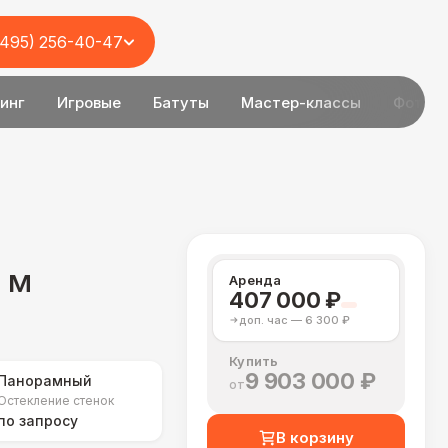
(495) 256-40-47
инг
Игровые
Батуты
Мастер-классы
Фотоз
 м
Аренда
407 000 ₽
доп. час — 6 300 ₽
Купить
9 903 000 ₽
Панорамный
от
Остекление стенок
по запросу
В корзину