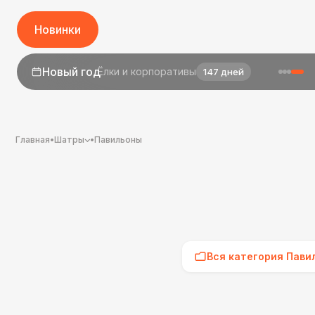
Новинки
1 сентября
День знаний
25 дней
Главная
•
Шатры
•
Павильоны
Вся категория Пави