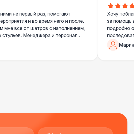
 300 Р
В корзину
 ними не первый раз, помогают
Хочу побла
роприятия и во время него и после.
за помощь 
 мне все от шатров с наполнением,
подробно о
400 Р
В корзину
е стульев. Менеджера и персонал
последоват
егда подскажут что лучше взять и
Романом, о
Марин
ь люблю работать именно с ними,
200 Р
В корзину
«Рука с ша
нию
звонке в к
шампанског
000 Р
В корзину
приветливы
000 Р
В корзину
000 Р
В корзину