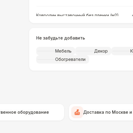
Ковролин выставочный без пленки (м2)
Ковролин выставочный в пленке (м2)
Не забудьте добавить
Мебель
Декор
К
Искусственная трава (м2)
Обогреватели
Фанера «Бакелит» + брус (м2)
Ламинат
Линолеум
твенное оборудование
Доставка по Москве и
Террасная доска (м2)
1