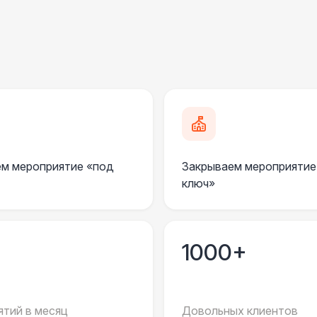
Пандус стандартный
2 
Ступеньки из бруса с ковролином
4 
ПЕРСОНАЛ
Грузчики
6 
м мероприятие «под
Закрываем мероприятие
Клининг
6 
ключ»
Монтажник шатров (смена до 12 часов)
7 
1000+
Шеф монтажник шатров (смена до 10
9 
часов)
Координатор площадки (смена до 6
15 
тий в месяц
Довольных клиентов
часов)