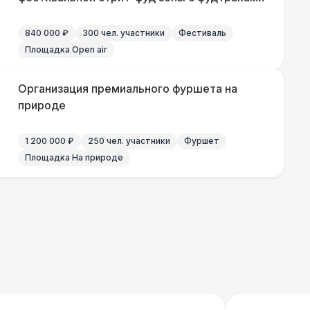
800 Р
В корзину
840 000 ₽
300 чел. участники
Фестиваль
 100 Р
В корзину
Площадка Open air
 100 Р
В корзину
Организация премиального фуршета на
природе
1 200 000 ₽
250 чел. участники
Фуршет
500 Р
В корзину
Площадка На природе
000 Р
В корзину
000 Р
В корзину
0 Р
В корзину