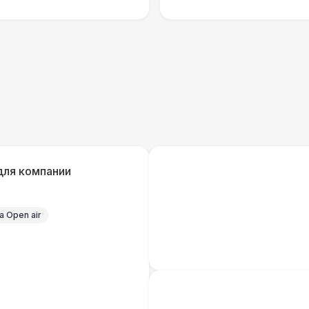
Технический Директор
27 
ОФОРМЛЕНИЕ
Подвесной декор «Флажки» (м2)
Декор в шатрах «Воздушные Шары» (м2)
для компании
Подвесной декор «Искусственные
Растения» (м2)
 Open air
Подвесной декор «Ленты» (м2)
Подвесной декор «Ретро-Гирлянды» (м2)