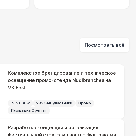
000 Р
В корзину
280 Р
В корзину
Посмотреть всё
700 Р
В корзину
Комплексное брендирование и техническое
оснащение промо-стенда Nudibranches на
750 Р
В корзину
VK Fest
800 Р
В корзину
705 000 ₽
235 чел. участники
Промо
Площадка Open air
800 Р
В корзину
Разработка концепции и организация
фестивальной стрит-фуд зоны с фудтраками