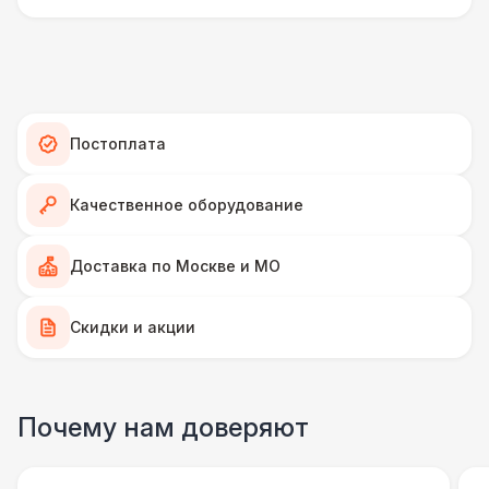
Ламинат
600 Р
Линолеум
950 Р
Постоплата
Террасная доска (м2)
1 200 Р
Качественное оборудование
Пандус стандартный
2 700 Р
Доставка по Москве и МО
Ступеньки из бруса с ковролином
4 300 Р
Скидки и акции
ПЕРСОНАЛ
Грузчики
6 500 Р
Почему нам доверяют
Клининг
6 500 Р