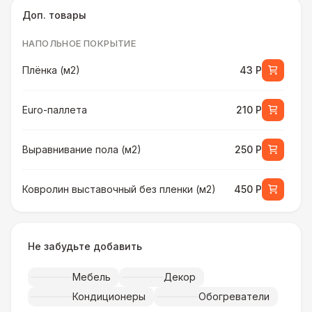
Доп. товары
НАПОЛЬНОЕ ПОКРЫТИЕ
Плёнка (м2)
43 Р
Euro-паллета
210 Р
Выравнивание пола (м2)
250 Р
Ковролин выставочный без пленки (м2)
450 Р
Ковролин выставочный в пленке (м2)
500 Р
Не забудьте добавить
Искусственная трава (м2)
490 Р
Мебель
Декор
Кондиционеры
Обогреватели
Фанера «Бакелит» + брус (м2)
490 Р