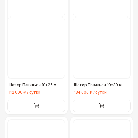
ЭЛЕКТРИЧЕСТВО
Кабельный трап
290 Р
Генератор — 4 кВт
8 500 Р
Генератор — 20 кВт
26 000 Р
Генератор — 30 кВт
35 000 Р
Шатер Павильон 10x25 м
Шатер Павильон 10x30 м
Генератор — 50 кВт
43 000 Р
112 000 ₽ / сутки
134 000 ₽ / сутки
ДОПОЛНИТЕЛЬНО
Конус дорожный
170 Р
Подставка для огнетушителя
270 Р