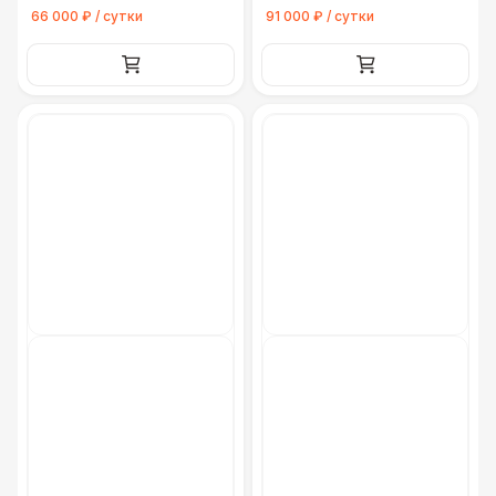
Грузовая машина (Газель, портер)
8 500 Р
66 000 ₽ / сутки
91 000 ₽ / сутки
Грузовая машина (Гидроборт 4 м. до 2
18 000 Р
тонн)
Грузовая машина (Фура 6 м. до 5 тонн)
30 000 Р
Грузовая машина (Фура 7-8 м. до 5
35 000 Р
тонн)
Грузовая машина (Фура 9 м. до 10 тонн)
40 000 Р
Вилочный погрузчик 3,5 тонн
30 000 Р
Аренда крана 25 тонн
35 000 Р
Манипулятор
22 000 Р