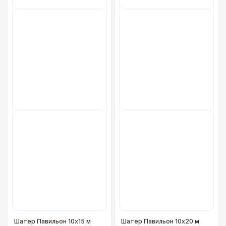
Обогреватель Напольный — 3 кВт
2 700 Р
Обогреватель Грибок
4 100 Р
Обогреватель Пирамида
5 500 Р
Костровая чаша
8 500 Р
Гофра для отвода (6 м)
3 800 Р
ТРАНСПОРТ
Легковая машина (Трансфер)
4 300 Р
Легковая машина (Доставка)
6 000 Р
Шатер Павильон 10x15 м
Шатер Павильон 10x20 м