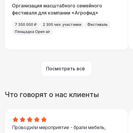
Организация масштабного семейного
Подвесной декор «Ленты» (м2)
800 Р
фестиваля для компании «Агрофид»
7 350 000 ₽
2 300 чел. участники
Фестиваль
Подвесной декор «Ретро-Гирлянды» (м2)
800 Р
Площадка Open air
Подвесной декор «Фонарики»
800 Р
Подвесной декор «Ткань» (м2)
1 100 Р
Посмотреть всё
Декор в шатрах «Искусственные
1 100 Р
Растения»
Что говорят о нас клиенты
БРЕНДИРОВАНИЕ
Разработка макета
8 500 Р
Брендирование мягкой стенки
31 000 Р
Проводили мероприятие - брали мебель,