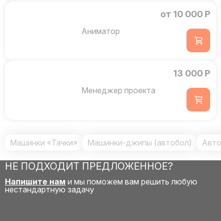
от 10 000 Р
Аниматор
13 000 Р
Менеджер проекта
Машинки «Тачки»
Машинки-джипы (автобол)
Авто
НЕ ПОДХОДИТ ПРЕДЛОЖЕННОЕ?
Напишите нам
и мы поможем вам решить любую
нестандартную задачу