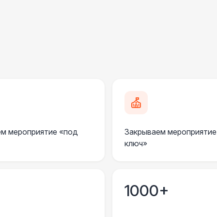
ПЕРСОНАЛ
Декоратор
10 
КРЕСЛА
Кресла-мешки
Мягкие кресла
м мероприятие «под
Закрываем мероприятие
Плетёные кресла
1
ключ»
Подвесные кресла
7 
1000+
ПЕРСОНАЛ
Клининг
6 