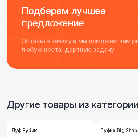
Подберем лучшее
предложение
Оставьте заявку и мы поможем вам р
любую нестандартную задачу
Другие товары из категори
Пуф Рубик
Пуфик Big Shape