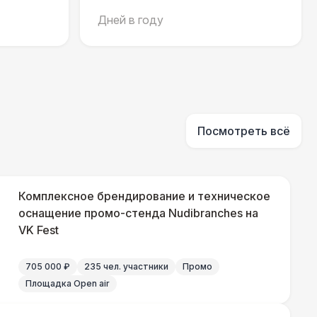
Дней в году
000 Р
В корзину
000 Р
В корзину
Посмотреть всё
170 Р
В корзину
Комплексное брендирование и техническое
оснащение промо-стенда Nudibranches на
VK Fest
500 Р
В корзину
705 000 ₽
235 чел. участники
Промо
Площадка Open air
240 Р
В корзину