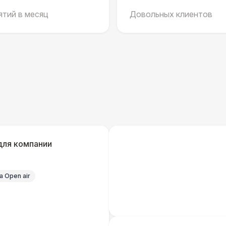
тий в месяц
Довольных клиентов
Декоратор
10 
ШАТРЫ
Шатер быстровозводимый
6 
КОМФОРТ
Флисовый плед
для компании
ШАТРЫ
Прилавок
6 
 Open air
КОМФОРТ
Шерстяной плед