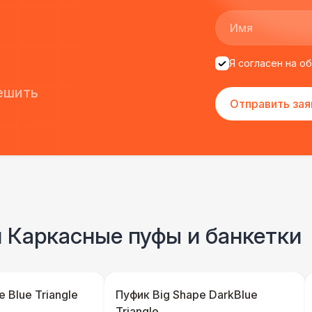
Санитайзер (100 чел.)
1
Я согласен на о
ешить
Отправить зая
и Каркасные пуфы и банкетки
 Blue Triangle
Пуфик Big Shape DarkBlue
Triangle