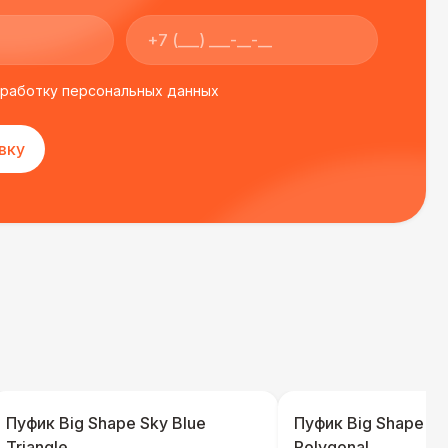
 450 Р
В корзину
бработку персональных данных
вку
Пуфик Big Shape Sky Blue
Пуфик Big Shape A
Triangle
Polygonal