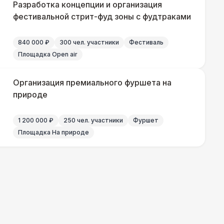
Разработка концепции и организация
фестивальной стрит-фуд зоны с фудтраками
430 Р
В корзину
840 000 ₽
300 чел. участники
Фестиваль
Площадка Open air
500 Р
В корзину
Организация премиального фуршета на
природе
 000 Р
В корзину
1 200 000 ₽
250 чел. участники
Фуршет
000 Р
В корзину
Площадка На природе
000 Р
В корзину
490 Р
В корзину