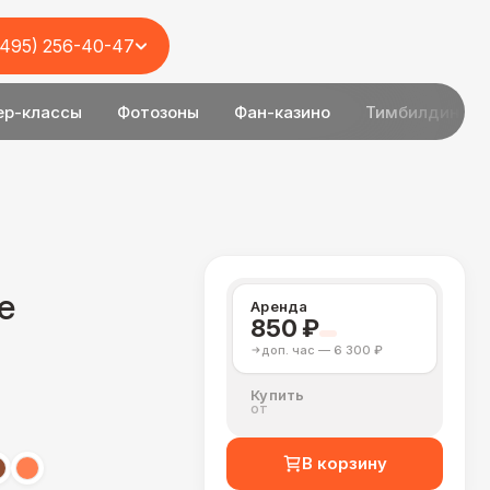
(495) 256-40-47
ер-классы
Фотозоны
Фан-казино
Тимбилдинг
e
Аренда
850 ₽
доп. час — 6 300 ₽
Купить
от
В корзину