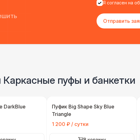
Я согласен на о
ешить
Отправить зая
и Каркасные пуфы и банкетки
e DarkBlue
Пуфик Big Shape Sky Blue
Triangle
1 200 ₽ / сутки
корзину
В корзину