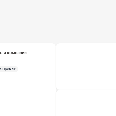
ШАТРЫ
Шатер быстровозводимый
6 
КОМФОРТ
Флисовый плед
для компании
ШАТРЫ
Прилавок
6 
 Open air
КОМФОРТ
Шерстяной плед
Пончо