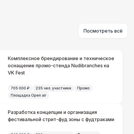
000 Р
В корзину
Посмотреть всё
170 Р
В корзину
Комплексное брендирование и техническое
оснащение промо-стенда Nudibranches на
VK Fest
500 Р
В корзину
705 000 ₽
235 чел. участники
Промо
Площадка Open air
240 Р
В корзину
Разработка концепции и организация
фестивальной стрит-фуд зоны с фудтраками
430 Р
В корзину