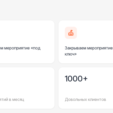
КРЕСЛА
Кресла-мешки
Мягкие кресла
м мероприятие «под
Закрываем мероприятие
Плетёные кресла
1
ключ»
Подвесные кресла
7 
1000+
ПЕРСОНАЛ
Клининг
6 
тий в месяц
Довольных клиентов
Декоратор
10 