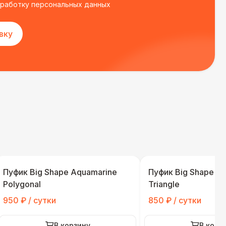
бработку персональных данных
вку
Пуфик Big Shape Aquamarine
Пуфик Big Shape A
Polygonal
Triangle
950 ₽ / сутки
850 ₽ / сутки
В корзину
В корз