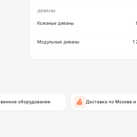
ДИВАНЫ
Кожаные диваны
Модульные диваны
1
Мягкие диваны
1
Диваны из ротанга
2 
КРЕСЛА
твенное оборудование
Доставка по Москве и
Кожаные кресла
ПЕРСОНАЛ
Декоратор
10 