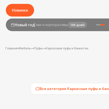
Новинки
Новый год
Ёлки и корпоративы
146 дней
1 сентября
День знаний
24 дня
Главная
•
Мебель
•
Пуфы
•
Каркасные пуфы и банкетки
Вся категория Каркасные пуфы и бан