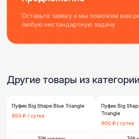
Оставьте заявку и мы поможем вам р
любую нестандартную задачу
Другие товары из категори
Пуфик Big Shape Blue Triangle
Пуфик Big Shap
Triangle
850 ₽ / сутки
900 ₽ / сутки
В корзину
В 